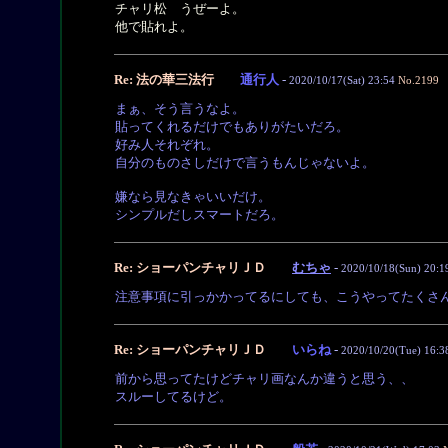
チャリ松 うぜーよ。
他で貼れよ。
Re: 法の華三法行
通行人
-
2020/10/17(Sat) 23:54
No.2199
まぁ、そう言うなよ。
貼ってくれるだけでもありがたいだろ。
好み人それぞれ。
自分のものさしだけで言うもんじゃないよ。
嫌なら見なきゃいいだけ。
シンプルだしスマートだろ。
Re: ショーパンチャリＪＤ
むちゃ
-
2020/10/18(Sun) 20:1
注意事項に引っかかってるにしても、こうやってたくさん
Re: ショーパンチャリＪＤ
いらね
-
2020/10/20(Tue) 16:3
前から思ってたけどチャリ画なんか違うと思う、、
スルーしてるけど。