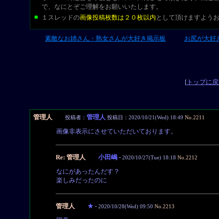
で、なにとぞご理解をお願いいたします。
■
１スレッドの
画像投稿枚数は２０枚以内
として頂けますよう
素敵なお姉さん・熟女さんが大好き掲示板
お尻が大好
L-CUT
[
トップに戻
管理人
管理人
投稿者：
投稿日：2020/10/21(Wed) 18:49
No.2211
画像非表示にさせていただいております。
Re: 管理人
小田嶋
-
2020/10/27(Tue) 18:18
No.2212
なにがあったんだす？
楽しみだったのに
管理人
★
-
2020/10/28(Wed) 09:50
No.2213