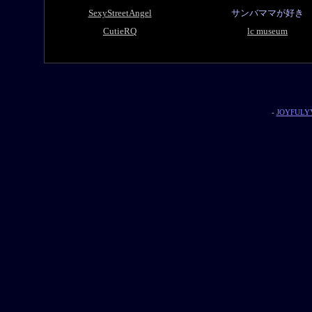
SexyStreetAngel
サンバママが好き
CutieRQ
lc museum
-
JOYFULYY