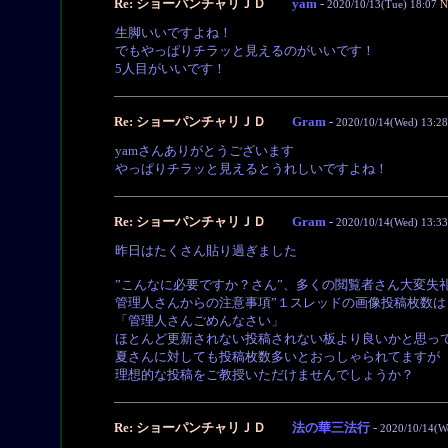
Re: ショーパンチャリＪＤ
yam
-
2020/10/13(Tue) 18:07
N
生脚いいですよね！
でもやっぱりチラッと見えるのがいいです！
5人目がいいです！
Re: ショーパンチャリＪＤ
Gram
-
2020/10/14(Wed) 13:28
yamさんありがとうございます
やっぱりチラッと見えるとうれしいですよね！
Re: ショーパンチャリＪＤ
Gram
-
2020/10/14(Wed) 13:33
昨日はたくさん貼り過ぎました
”こんなに必要ですか？さん”、多くの閲覧者さん大変失
管理人さんからの注意事項”１スレッドの画像投稿枚数は
「管理人さんごめんなさい」
ほとんど更新されない投稿されない板より良いかと思っ
夏さんに対しても投稿枚数多いとおっしゃられてますが
理想的な投稿をご教授いただけませんでしょうか？
Re: ショーパンチャリＪＤ
法の華三法行
-
2020/10/14(W