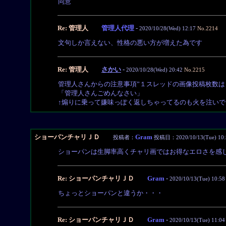
同意
Re: 管理人
管理人代理
-
2020/10/28(Wed) 12:17
No.2214
文句しか言えない、性格の悪い方が増えた為です
Re: 管理人
さかい
-
2020/10/28(Wed) 20:42
No.2215
管理人さんからの注意事項”１スレッドの画像投稿枚数は
「管理人さんごめんなさい」
↑煽りに乗って嫌味っぽく返しちゃってるのも火を注い
ショーパンチャリＪＤ
Gram
投稿者：
投稿日：2020/10/13(Tue) 10:
ショーパンは生脚率高くチャリ画ではお得なエロさを感
Re: ショーパンチャリＪＤ
Gram
-
2020/10/13(Tue) 10:58
ちょっとショーパンと違うか・・・
Re: ショーパンチャリＪＤ
Gram
-
2020/10/13(Tue) 11:04