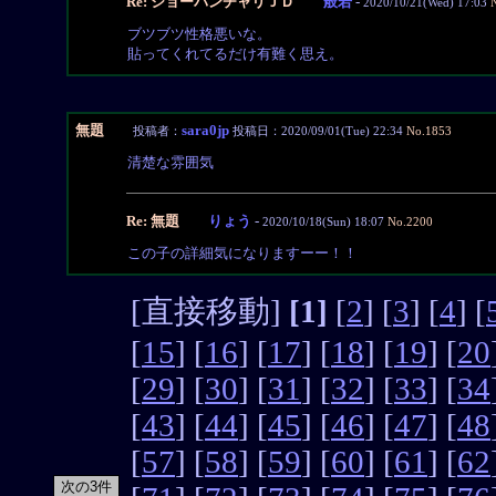
Re: ショーパンチャリＪＤ
般若
-
2020/10/21(Wed) 17:03
ブツブツ性格悪いな。
貼ってくれてるだけ有難く思え。
無題
sara0jp
投稿者：
投稿日：2020/09/01(Tue) 22:34
No.1853
清楚な雰囲気
Re: 無題
りょう
-
2020/10/18(Sun) 18:07
No.2200
この子の詳細気になりますーー！！
[直接移動]
[1]
[
2
] [
3
] [
4
] [
[
15
] [
16
] [
17
] [
18
] [
19
] [
20
[
29
] [
30
] [
31
] [
32
] [
33
] [
34
[
43
] [
44
] [
45
] [
46
] [
47
] [
48
[
57
] [
58
] [
59
] [
60
] [
61
] [
62