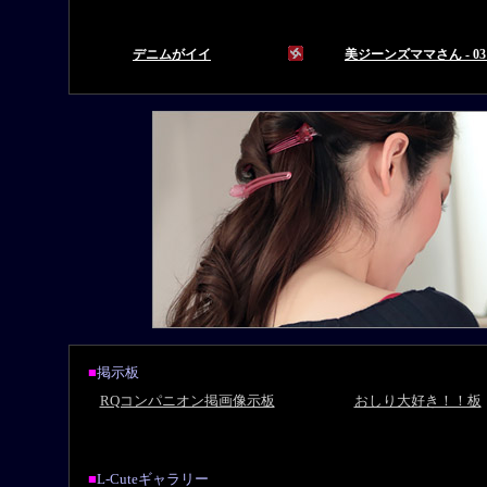
■
掲示板
RQコンパニオン掲画像示板
おしり大好き！！板
■
L-Cuteギャラリー