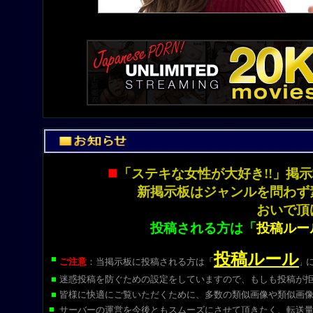
■
「ステキな女性が大好き!!」
新掲示板はジャンルを問わず
おいで頂
投稿される方は「
投稿ルー
投稿ルール
■
ご注意
：当掲示板に投稿される方は
「
」
■
迷惑投稿を防ぐための設定をしていますので、もしも投稿が
■
皆様に快適にご覧いただくために、多数の類似画像や類似画
■
サーバーの運営を今後ともスムーズにさせて頂きたく、転送