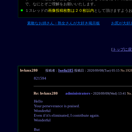
で、なにとぞご理解をお願いいたします。
■
１スレッドの
画像投稿枚数は２０枚以内
として頂けますよう
素敵なお姉さん・熟女さんが大好き掲示板
お尻が大好
L-CUT
[
トップに戻
hvkmx280
lwefu185
投稿者：
投稿日：2020/09/08(Tue) 05:15
No.192
821594
Re: hvkmx280
administrators
-
2020/09/09(Wed) 13:41
No
Hello
Your perseverance is praised.
Wonderful
Even if it's eliminated, I contribute again.
Wonderful
But