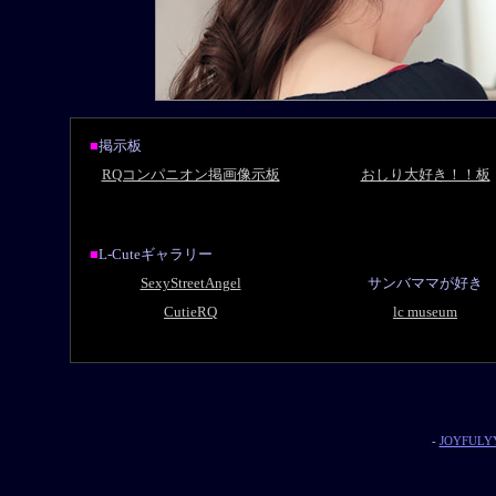
■
掲示板
RQコンパニオン掲画像示板
おしり大好き！！板
■
L-Cuteギャラリー
SexyStreetAngel
サンバママが好き
CutieRQ
lc museum
-
JOYFULYY