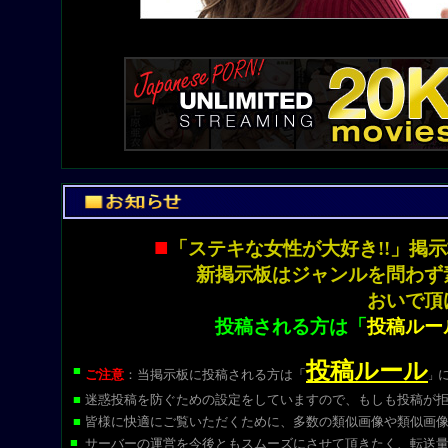
■
「ステキな女性が大好き!!」
新掲示板はジャンルを問わず
おいで頂
投稿される方は「
投稿ルー
投稿ルール
■
ご注意
：当掲示板に投稿される方は
「
」
■
迷惑投稿を防ぐための設定をしていますので、もしも投稿が
■
皆様に快適にご覧いただくために、多数の類似画像や類似画
■
サーバーの運営を今後ともスムーズにさせて頂きたく、転送