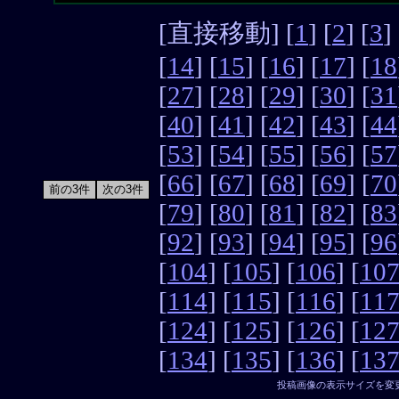
[直接移動] [
1
] [
2
] [
3
] 
[
14
] [
15
] [
16
] [
17
] [
18
[
27
] [
28
] [
29
] [
30
] [
31
[
40
] [
41
] [
42
] [
43
] [
44
[
53
] [
54
] [
55
] [
56
] [
57
[
66
] [
67
] [
68
] [
69
] [
70
[
79
] [
80
] [
81
] [
82
] [
83
[
92
] [
93
] [
94
] [
95
] [
96
[
104
] [
105
] [
106
] [
10
[
114
] [
115
] [
116
] [
11
[
124
] [
125
] [
126
] [
12
[
134
] [
135
] [
136
] [
13
投稿画像の表示サイズを変