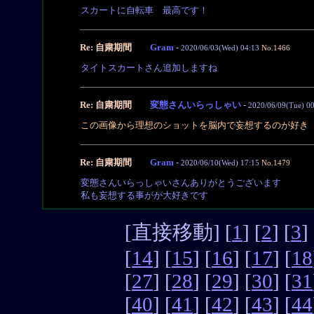
スカートに自転車 最高です！
Re: 自粛期間
Gram
-
2020/06/03(Wed) 04:13
No.1466
タイトスカートさん追加しますね
Re: 自粛期間
変態さんいらっしゃい
-
2020/06/09(Tue) 0
この画像から理想のショットを脳内で妄想するのが好き
Re: 自粛期間
Gram
-
2020/06/10(Wed) 17:15
No.1479
変態さんいらっしゃいさんありがとうございます
私も妄想する事がが大好きです
[直接移動] [
1
] [
2
] [
3
] 
[
14
] [
15
] [
16
] [
17
] [
18
[
27
] [
28
] [
29
] [
30
] [
31
[
40
] [
41
] [
42
] [
43
] [
44