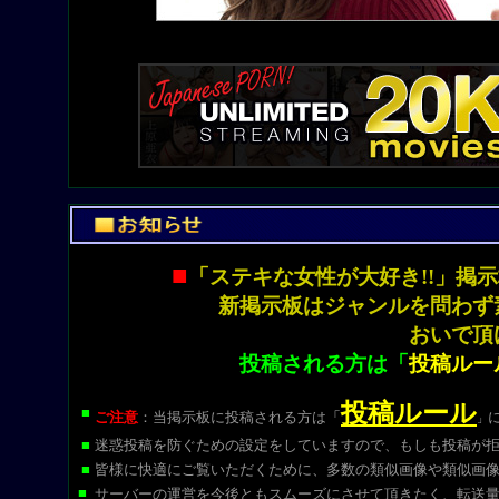
■
「ステキな女性が大好き!!」
新掲示板はジャンルを問わず
おいで頂
投稿される方は「
投稿ルー
投稿ルール
■
ご注意
：当掲示板に投稿される方は
「
」
■
迷惑投稿を防ぐための設定をしていますので、もしも投稿が
■
皆様に快適にご覧いただくために、多数の類似画像や類似画
■
サーバーの運営を今後ともスムーズにさせて頂きたく、転送