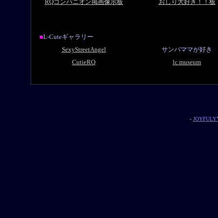
RQコンパニオン掲画像示板
おしり大好き！！板
■
L-Cuteギャラリー
SexyStreetAngel
サンバママが好き
CutieRQ
lc museum
-
JOYFULYY