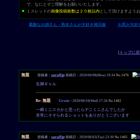
で、なにとぞご理解をお願いいたします。
■
１スレッドの
画像投稿枚数は２０枚以内
として頂けますよう
素敵なお姉さん・熟女さんが大好き掲示板
お尻が大好
L-CUT
[
トップに戻
無題
sara0jp
投稿者：
投稿日：2020/06/08(Mon) 19:34
No.1476
生脚ギャル
Re: 無題
Gram
-
2020/06/10(Wed) 17:34
No.1482
一瞬ミニスカかと思ったらデニミニさんでしたか
非常にそそられるショットをありがとうございます
無題
sara0jp
投稿者：
投稿日：2020/06/02(Tue) 23:30
No.1465