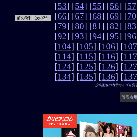
[
53
] [
54
] [
55
] [
56
] [
57
[
66
] [
67
] [
68
] [
69
] [
70
[
79
] [
80
] [
81
] [
82
] [
83
[
92
] [
93
] [
94
] [
95
] [
96
[
104
] [
105
] [
106
] [
10
[
114
] [
115
] [
116
] [
11
[
124
] [
125
] [
126
] [
12
[
134
] [
135
] [
136
] [
13
投稿画像の表示サイズを変
管理者