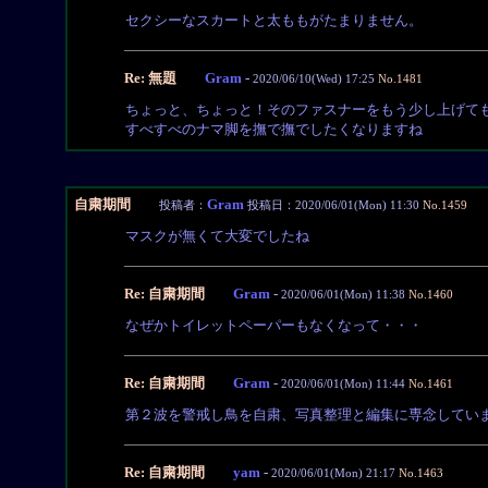
セクシーなスカートと太ももがたまりません。
Re: 無題
Gram
-
2020/06/10(Wed) 17:25
No.1481
ちょっと、ちょっと！そのファスナーをもう少し上げて
すべすべのナマ脚を撫で撫でしたくなりますね
自粛期間
Gram
投稿者：
投稿日：2020/06/01(Mon) 11:30
No.1459
マスクが無くて大変でしたね
Re: 自粛期間
Gram
-
2020/06/01(Mon) 11:38
No.1460
なぜかトイレットペーパーもなくなって・・・
Re: 自粛期間
Gram
-
2020/06/01(Mon) 11:44
No.1461
第２波を警戒し鳥を自粛、写真整理と編集に専念してい
Re: 自粛期間
yam
-
2020/06/01(Mon) 21:17
No.1463