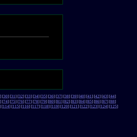
] [
30
] [
31
] [
32
] [
33
] [
34
] [
35
] [
36
] [
37
] [
38
] [
39
] [
40
] [
41
] [
42
] [
43
] [
44
]
] [
74
] [
75
] [
76
] [
77
] [
78
] [
79
] [
80
] [
81
] [
82
] [
83
] [
84
] [
85
] [
86
] [
87
] [
88
]
] [
114
] [
115
] [
116
] [
117
] [
118
] [
119
] [
120
] [
121
] [
122
] [
123
] [
124
] [
125
]