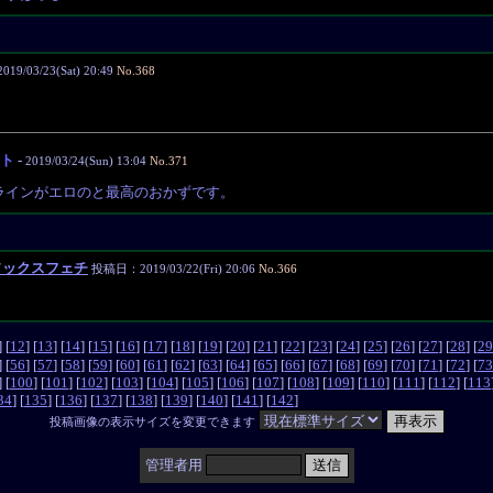
9/03/23(Sat) 20:49
No.368
ト
-
2019/03/24(Sun) 13:04
No.371
ラインがエロのと最高のおかずです。
ソックスフェチ
投稿日：2019/03/22(Fri) 20:06
No.366
] [
12
] [
13
] [
14
] [
15
] [
16
] [
17
] [
18
] [
19
] [
20
] [
21
] [
22
] [
23
] [
24
] [
25
] [
26
] [
27
] [
28
] [
29
] [
56
] [
57
] [
58
] [
59
] [
60
] [
61
] [
62
] [
63
] [
64
] [
65
] [
66
] [
67
] [
68
] [
69
] [
70
] [
71
] [
72
] [
73
] [
100
] [
101
] [
102
] [
103
] [
104
] [
105
] [
106
] [
107
] [
108
] [
109
] [
110
] [
111
] [
112
] [
113
34
] [
135
] [
136
] [
137
] [
138
] [
139
] [
140
] [
141
] [
142
]
投稿画像の表示サイズを変更できます
管理者用