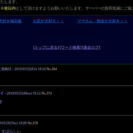
いたします。
２０枚以内
として頂けますようお願いいたします。サーバーの負荷低減にご協
大好き掲示板
お尻が大好き！！
ママさん・熟女が大好き！！
L-CUTE 素敵な女性が大好き！！
[
トップに戻る
] [
ワード検索
] [
過去ログ
]
チ
投稿日：2019/03/22(Fri) 18:16
No.364
イ
-
2019/03/25(Mon) 18:12
No.374
す
9/03/28(Thu) 18:09
No.378
、すばらしい