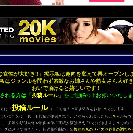
な女性が大好き!!」掲示板は趣向を変えて再オープ
板はジャンルを問わず素敵なお姉さんや熟女さん大好
おいで頂けると嬉しいです！
される方は「
投稿ルール
」をご理解の上お願いいたし
投稿ルール
る方は
「
にご同意の上書き込みをお願いいたします。
」
していますので、もしも投稿が拒否されることがありあましたら
こちら
から管
めに、多数の類似画像や類似画像の連続投稿は控えていただきますようお願い
ムーズにさせて頂きたく、転送量抑制のため
投稿画像のサイズや容量の調整を