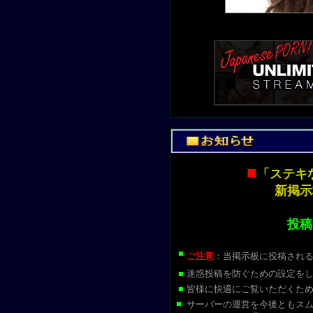
■
「ステキ
新掲示
投稿
■
ご注意
：当掲示板に投稿され
■
迷惑投稿を防ぐための設定を
■
皆様に快適にご覧いただくた
■
サーバーの運営を今後ともス