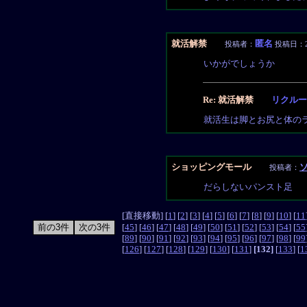
就活解禁
匿名
投稿者：
投稿日：201
いかがでしょうか
Re: 就活解禁
リクルー
就活生は脚とお尻と体の
ショッピングモール
投稿者：
だらしないパンスト足
[直接移動] [
1
] [
2
] [
3
] [
4
] [
5
] [
6
] [
7
] [
8
] [
9
] [
10
] [
11
[
45
] [
46
] [
47
] [
48
] [
49
] [
50
] [
51
] [
52
] [
53
] [
54
] [
55
[
89
] [
90
] [
91
] [
92
] [
93
] [
94
] [
95
] [
96
] [
97
] [
98
] [
99
[
126
] [
127
] [
128
] [
129
] [
130
] [
131
]
[132]
[
133
] [
1