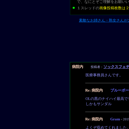
で、なにとぞご理解をお願い
■
１スレッドの
画像投稿枚数は
素敵なお姉さん・熟女さんが
病院内
ソックスフェ
投稿者：
医療事務員さんです。
Re: 病院内
ブルーボー
OLの黒のナイハイ最高で
しかもサンダル
Re: 病院内
Gram
-
201
よくぞ収めてくれました