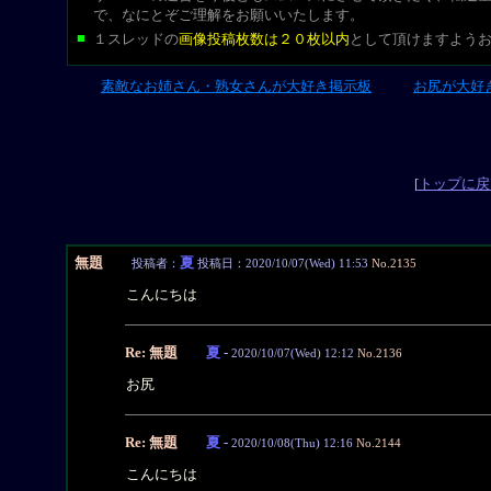
で、なにとぞご理解をお願いいたします。
■
１スレッドの
画像投稿枚数は２０枚以内
として頂けますよう
素敵なお姉さん・熟女さんが大好き掲示板
お尻が大好
L-CUT
[
トップに戻
無題
夏
投稿者：
投稿日：2020/10/07(Wed) 11:53
No.2135
こんにちは
Re: 無題
夏
-
2020/10/07(Wed) 12:12
No.2136
お尻
Re: 無題
夏
-
2020/10/08(Thu) 12:16
No.2144
こんにちは