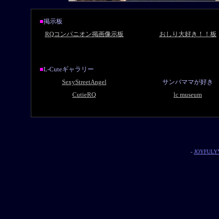
■
掲示板
RQコンパニオン掲画像示板
おしり大好き！！板
■
L-Cuteギャラリー
SexyStreetAngel
サンバママが好き
CutieRQ
lc museum
-
JOYFULYY