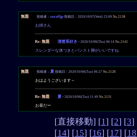
無題
sara0jp
投稿者：
投稿日：2020/10/07(Wed) 23:09
No.2138
お姉さん
Re: 無題
清楚系好き
-
2020/10/08(Thu) 06:14
No.2142
スレンダーな体つきとパンスト脚がいいですね
無題
夏
投稿者：
投稿日：2020/10/06(Tue) 06:27
No.2128
おはようございます～
Re: 無題
夏
-
2020/10/06(Tue) 11:49
No.2131
お昼だー
[直接移動] [
1
] [
2
] [
3
] 
[
14
] [
15
] [
16
] [
17
] [
18