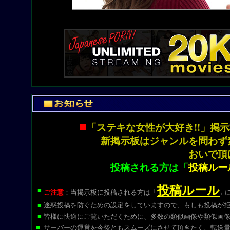
■
「ステキな女性が大好き!!」
新掲示板はジャンルを問わず
おいで頂
投稿される方は「
投稿ルー
投稿ルール
■
ご注意
：当掲示板に投稿される方は
「
」
■
迷惑投稿を防ぐための設定をしていますので、もしも投稿が
■
皆様に快適にご覧いただくために、多数の類似画像や類似画
■
サーバーの運営を今後ともスムーズにさせて頂きたく、転送