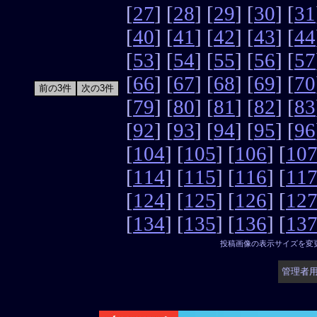
[
27
] [
28
] [
29
] [
30
] [
31
[
40
] [
41
] [
42
] [
43
] [
44
[
53
] [
54
] [
55
] [
56
] [
57
[
66
] [
67
] [
68
] [
69
] [
70
[
79
] [
80
] [
81
] [
82
] [
83
[
92
] [
93
] [
94
] [
95
] [
96
[
104
] [
105
] [
106
] [
10
[
114
] [
115
] [
116
] [
11
[
124
] [
125
] [
126
] [
12
[
134
] [
135
] [
136
] [
13
投稿画像の表示サイズを変
管理者