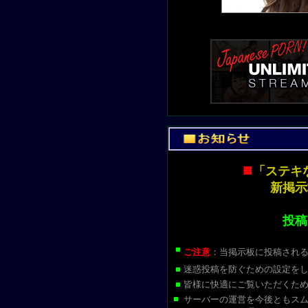
■
「ステキ
新掲示
投稿
■
ご注意
：当掲示板に投稿され
■
迷惑投稿を防ぐための設定を
■
皆様に快適にご覧いただくた
■
サーバーの運営を今後ともス