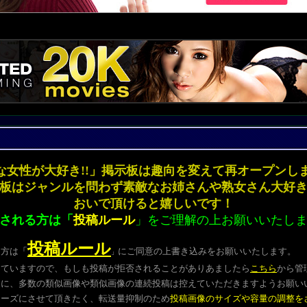
な女性が大好き!!」掲示板は趣向を変えて再オープ
板はジャンルを問わず素敵なお姉さんや熟女さん大好
おいで頂けると嬉しいです！
される方は「
投稿ルール
」をご理解の上お願いいたし
投稿ルール
る方は
「
にご同意の上書き込みをお願いいたします。
」
していますので、もしも投稿が拒否されることがありあましたら
こちら
から管
めに、多数の類似画像や類似画像の連続投稿は控えていただきますようお願い
ムーズにさせて頂きたく、転送量抑制のため
投稿画像のサイズや容量の調整を