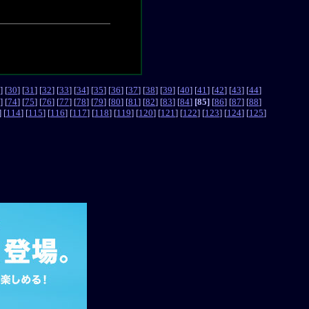
] [
30
] [
31
] [
32
] [
33
] [
34
] [
35
] [
36
] [
37
] [
38
] [
39
] [
40
] [
41
] [
42
] [
43
] [
44
]
] [
74
] [
75
] [
76
] [
77
] [
78
] [
79
] [
80
] [
81
] [
82
] [
83
] [
84
]
[85]
[
86
] [
87
] [
88
]
] [
114
] [
115
] [
116
] [
117
] [
118
] [
119
] [
120
] [
121
] [
122
] [
123
] [
124
] [
125
]