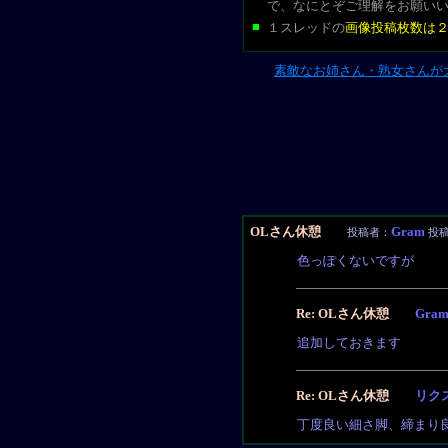
で、なにとぞご理解をお願い
■
１スレッドの
画像投稿枚数は
素敵なお姉さん・熟女さんが
OLさん休憩
Gram
投稿者：
投稿日
色っぽくないですが
Re: OLさん休憩
Gra
追加しておきます
Re: OLさん休憩
リク
丁度良い細さ脚、締まり