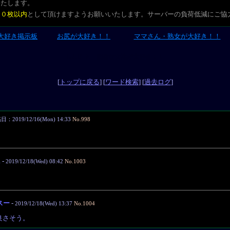
いたします。
２０枚以内
として頂けますようお願いいたします。サーバーの負荷低減にご協
大好き掲示板
お尻が大好き！！
ママさん・熟女が大好き！！
L-CUTE 素敵な女性が大好き！！
[
トップに戻る
] [
ワード検索
] [
過去ログ
]
：2019/12/16(Mon) 14:33
No.998
m
-
2019/12/18(Wed) 08:42
No.1003
スー
-
2019/12/18(Wed) 13:37
No.1004
良さそう。