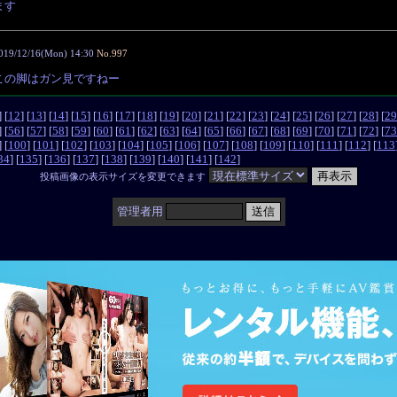
ます
019/12/16(Mon) 14:30
No.997
この脚はガン見ですねー
] [
12
] [
13
] [
14
] [
15
] [
16
] [
17
] [
18
] [
19
] [
20
] [
21
] [
22
] [
23
] [
24
] [
25
] [
26
] [
27
] [
28
] [
29
] [
56
] [
57
] [
58
] [
59
] [
60
] [
61
] [
62
] [
63
] [
64
] [
65
] [
66
] [
67
] [
68
] [
69
] [
70
] [
71
] [
72
] [
73
] [
100
] [
101
] [
102
] [
103
] [
104
] [
105
] [
106
] [
107
] [
108
] [
109
] [
110
] [
111
] [
112
] [
113
34
] [
135
] [
136
] [
137
] [
138
] [
139
] [
140
] [
141
] [
142
]
投稿画像の表示サイズを変更できます
管理者用