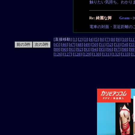
触りたい気持ち、わかり
Re: 綺麗な脚
Gram
-
2
電車の対面・至近距離の
[直接移動] [
1
] [
2
] [
3
] [
4
] [
5
] [
6
] [
7
] [
8
] [
9
] [
10
] [
11
[
45
] [
46
] [
47
] [
48
] [
49
] [
50
] [
51
] [
52
] [
53
] [
54
] [
55
[
89
] [
90
] [
91
] [
92
] [
93
] [
94
] [
95
] [
96
] [
97
] [
98
] [
99
[
126
] [
127
] [
128
] [
129
] [
130
] [
131
] [
132
] [
133
] [
1