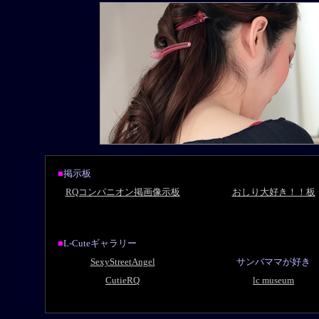
■
掲示板
RQコンパニオン掲画像示板
おしり大好き！！板
■
L-Cuteギャラリー
SexyStreetAngel
サンバママが好き
CutieRQ
lc museum