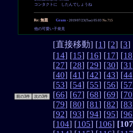
コンタクトに したんでしょうね
Re: 無題
Gram
-
2019/07/23(Tue) 05:03
No.715
他の可愛い子発見
[直接移動] [
1
] [
2
] [
3
] 
[
14
] [
15
] [
16
] [
17
] [
18
[
27
] [
28
] [
29
] [
30
] [
31
[
40
] [
41
] [
42
] [
43
] [
44
[
53
] [
54
] [
55
] [
56
] [
57
[
66
] [
67
] [
68
] [
69
] [
70
[
79
] [
80
] [
81
] [
82
] [
83
[
92
] [
93
] [
94
] [
95
] [
96
[
104
] [
105
] [
106
]
[107