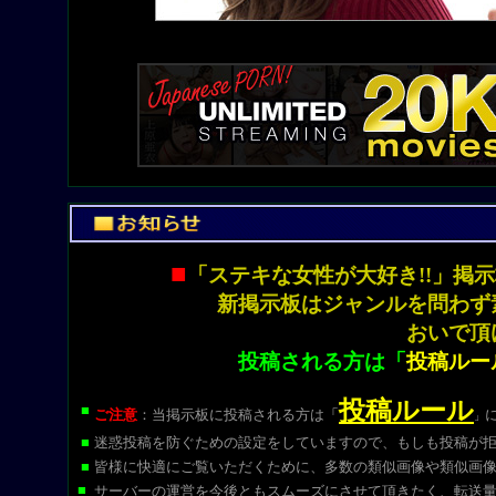
■
「ステキな女性が大好き!!」
新掲示板はジャンルを問わず
おいで頂
投稿される方は「
投稿ルー
投稿ルール
■
ご注意
：当掲示板に投稿される方は
「
」
■
迷惑投稿を防ぐための設定をしていますので、もしも投稿が
■
皆様に快適にご覧いただくために、多数の類似画像や類似画
■
サーバーの運営を今後ともスムーズにさせて頂きたく、転送