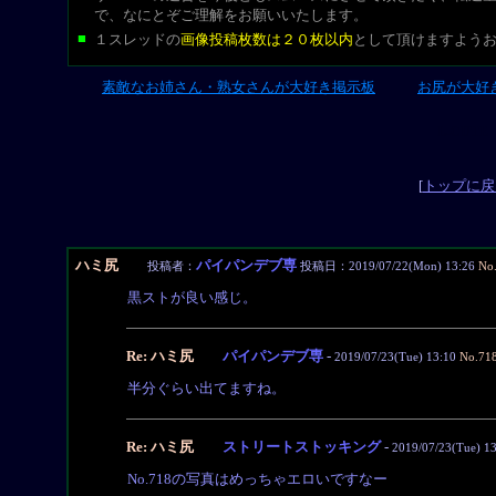
で、なにとぞご理解をお願いいたします。
■
１スレッドの
画像投稿枚数は２０枚以内
として頂けますよう
素敵なお姉さん・熟女さんが大好き掲示板
お尻が大好
L-CUT
[
トップに戻
ハミ尻
パイパンデブ専
投稿者：
投稿日：2019/07/22(Mon) 13:26
No
黒ストが良い感じ。
Re: ハミ尻
パイパンデブ専
-
2019/07/23(Tue) 13:10
No.71
半分ぐらい出てますね。
Re: ハミ尻
ストリートストッキング
-
2019/07/23(Tue) 1
No.718の写真はめっちゃエロいですなー