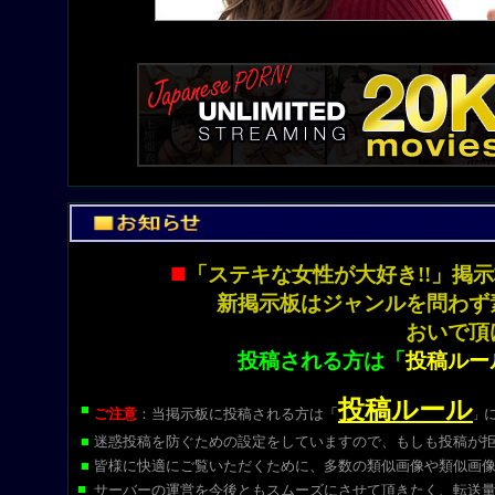
■
「ステキな女性が大好き!!」
新掲示板はジャンルを問わず
おいで頂
投稿される方は「
投稿ルー
投稿ルール
■
ご注意
：当掲示板に投稿される方は
「
」
■
迷惑投稿を防ぐための設定をしていますので、もしも投稿が
■
皆様に快適にご覧いただくために、多数の類似画像や類似画
■
サーバーの運営を今後ともスムーズにさせて頂きたく、転送