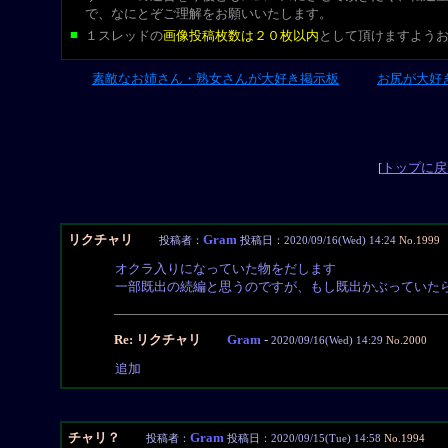
で、なにとぞご理解をお願いいたします。
■
１スレッドの
画像投稿枚数は２０枚以内
として頂けますよう
素敵なお姉さん・熟女さんが大好き掲示板
お尻が大好
L-CUT
[
トップに戻
リクチャリ
Gram
投稿者：
投稿日：2020/09/16(Wed) 14:24
No.1999
オクラ入りになっていた物をだします
一部既出の続編と思うのですが、もし既出かぶっていた
Re: リクチャリ
Gram
-
2020/09/16(Wed) 14:29
No.2000
追加
チャリ？
Gram
投稿者：
投稿日：2020/09/15(Tue) 14:58
No.1994