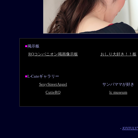
■
掲示板
RQコンパニオン掲画像示板
おしり大好き！！板
■
L-Cuteギャラリー
SexyStreetAngel
サンバママが好き
CutieRQ
lc museum
-
JOYFULYY