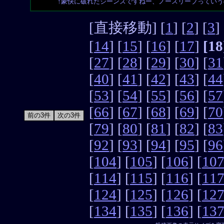
↑豪快に破れたジーンズですねー、ノースリーブってい
[直接移動] [
1
] [
2
] [
3
] 
[
14
] [
15
] [
16
] [
17
]
[18
[
27
] [
28
] [
29
] [
30
] [
31
[
40
] [
41
] [
42
] [
43
] [
44
[
53
] [
54
] [
55
] [
56
] [
57
[
66
] [
67
] [
68
] [
69
] [
70
[
79
] [
80
] [
81
] [
82
] [
83
[
92
] [
93
] [
94
] [
95
] [
96
[
104
] [
105
] [
106
] [
10
[
114
] [
115
] [
116
] [
11
[
124
] [
125
] [
126
] [
12
[
134
] [
135
] [
136
] [
13