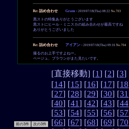
Re: 詰め合わせ
Gram
-
2019/07/18(Thu) 08:22
No.703
黒ストの特集ありがとうございます
黒ストにヒール・ミニスカの組み合わせが最高ですね
ありがとうございました
Re: 詰め合わせ
アイアン
-
2019/07/18(Thu) 09:16
No.704
撮るのお上手ですよねー。
ベージュ、ブラウンがまた見たいです。
[直接移動] [
1
] [
2
] [
3
] 
[
14
] [
15
] [
16
] [
17
] [
18
[
27
] [
28
] [
29
] [
30
] [
31
[
40
] [
41
] [
42
] [
43
] [
44
[
53
] [
54
] [
55
] [
56
] [
57
[
66
] [
67
] [
68
] [
69
] [
70