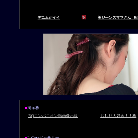
■
掲示板
RQコンパニオン掲画像示板
おしり大好き！！板
■
L-Cuteギャラリー