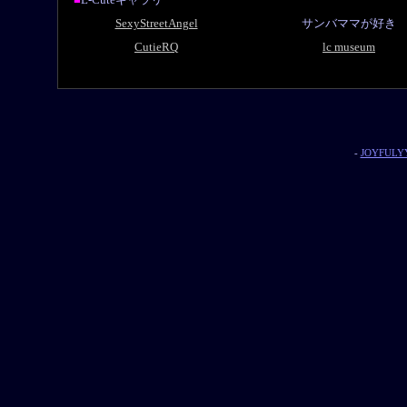
SexyStreetAngel
サンバママが好き
CutieRQ
lc museum
-
JOYFULYY