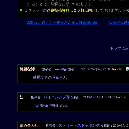
で、なにとぞご理解をお願いいたします。
■
１スレッドの
画像投稿枚数は２０枚以内
として頂けますよう
素敵なお姉さん・熟女さんが大好き掲示板
お尻が大好
L-CUT
[
トップに戻
綺麗な脚
sara0jp
投稿者：
投稿日：2019/07/20(Sat) 01:10
No.710
綺麗な脚のお姉さん
筋
パイパンデブ専
投稿者：
投稿日：2019/07/18(Thu) 13:03
No.706
形が想像で来ますね。
詰め合わせ
ストリートストッキング
投稿者：
投稿日：2019/07/13(S