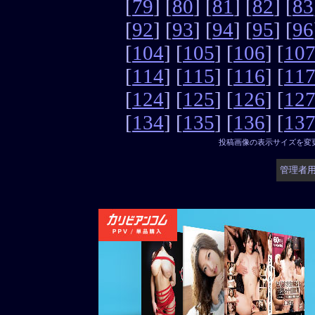
[
79
] [
80
] [
81
] [
82
] [
83
[
92
] [
93
] [
94
] [
95
] [
96
[
104
] [
105
] [
106
] [
10
[
114
] [
115
] [
116
] [
11
[
124
] [
125
] [
126
] [
12
[
134
] [
135
] [
136
] [
13
投稿画像の表示サイズを変
管理者