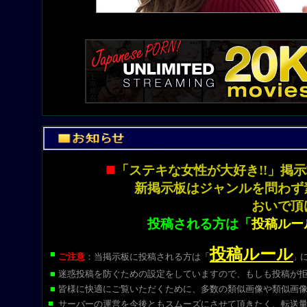
■
「ステキな女性が大好き!!」
新掲示板はジャンルを問わず
おいで頂
投稿される方は「
投稿ルー
投稿ルール
■
ご注意
：当掲示板に投稿される方は
「
」
■
迷惑投稿を防ぐための設定をしていますので、もしも投稿が
■
皆様に快適にご覧いただくために、多数の類似画像や類似画
■
サーバーの運営を今後ともスムーズにさせて頂きたく、転送