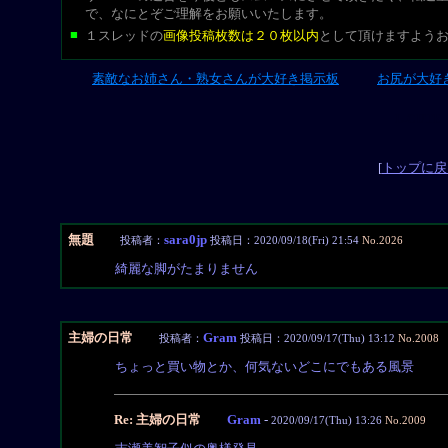
で、なにとぞご理解をお願いいたします。
■
１スレッドの
画像投稿枚数は２０枚以内
として頂けますよう
素敵なお姉さん・熟女さんが大好き掲示板
お尻が大好
L-CUT
[
トップに戻
無題
sara0jp
投稿者：
投稿日：2020/09/18(Fri) 21:54
No.2026
綺麗な脚がたまりません
主婦の日常
Gram
投稿者：
投稿日：2020/09/17(Thu) 13:12
No.2008
ちょっと買い物とか、何気ないどこにでもある風景
Re: 主婦の日常
Gram
-
2020/09/17(Thu) 13:26
No.2009