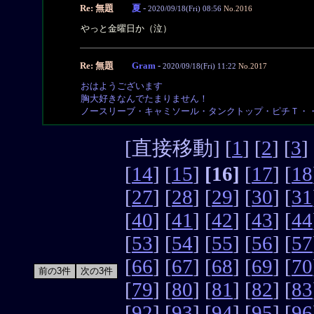
Re: 無題
夏
-
2020/09/18(Fri) 08:56
No.2016
やっと金曜日か（泣）
Re: 無題
Gram
-
2020/09/18(Fri) 11:22
No.2017
おはようございます
胸大好きなんでたまりません！
ノースリーブ・キャミソール・タンクトップ・ピチＴ・
[直接移動] [
1
] [
2
] [
3
] 
[
14
] [
15
]
[16]
[
17
] [
18
[
27
] [
28
] [
29
] [
30
] [
31
[
40
] [
41
] [
42
] [
43
] [
44
[
53
] [
54
] [
55
] [
56
] [
57
[
66
] [
67
] [
68
] [
69
] [
70
[
79
] [
80
] [
81
] [
82
] [
83
[
92
] [
93
] [
94
] [
95
] [
96