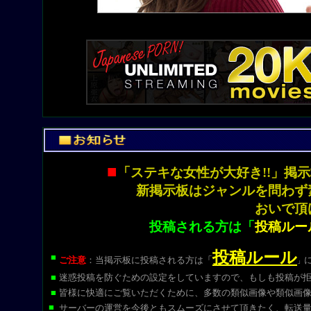
■
「ステキな女性が大好き!!」
新掲示板はジャンルを問わず
おいで頂
投稿される方は「
投稿ルー
投稿ルール
■
ご注意
：当掲示板に投稿される方は
「
」
■
迷惑投稿を防ぐための設定をしていますので、もしも投稿が
■
皆様に快適にご覧いただくために、多数の類似画像や類似画
■
サーバーの運営を今後ともスムーズにさせて頂きたく、転送