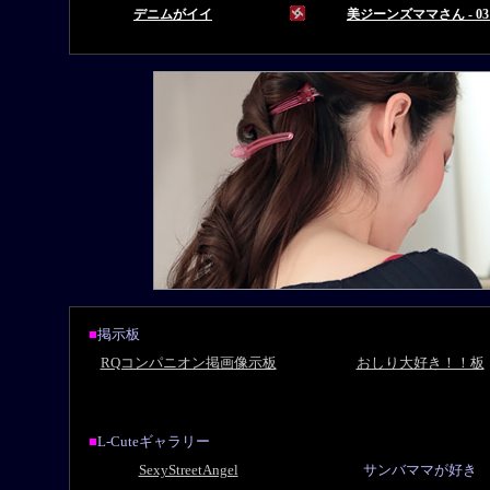
■
掲示板
RQコンパニオン掲画像示板
おしり大好き！！板
■
L-Cuteギャラリー
SexyStreetAngel
サンバママが好き