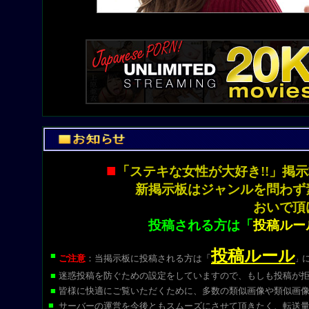
■
「ステキな女性が大好き!!」
新掲示板はジャンルを問わず
おいで頂
投稿される方は「
投稿ルー
投稿ルール
■
ご注意
：当掲示板に投稿される方は
「
」
■
迷惑投稿を防ぐための設定をしていますので、もしも投稿が
■
皆様に快適にご覧いただくために、多数の類似画像や類似画
■
サーバーの運営を今後ともスムーズにさせて頂きたく、転送