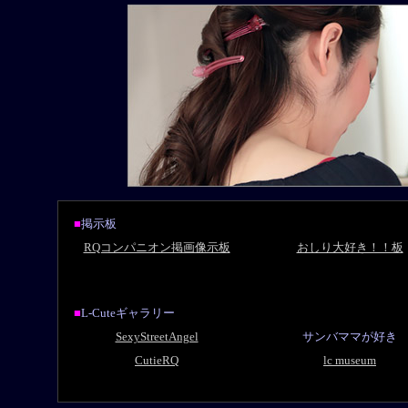
■
掲示板
RQコンパニオン掲画像示板
おしり大好き！！板
■
L-Cuteギャラリー
SexyStreetAngel
サンバママが好き
CutieRQ
lc museum