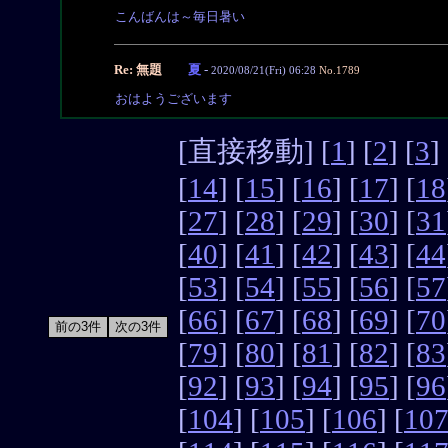
こんばんは～毎日暑い
Re: 無題
夏
-
2020/08/21(Fri) 06:28
No.1789
おはようございます
[直接移動] [
1
] [
2
] [
3
] 
[
14
] [
15
] [
16
] [
17
] [
18
[
27
] [
28
] [
29
] [
30
] [
31
[
40
] [
41
] [
42
] [
43
] [
44
[
53
] [
54
] [
55
] [
56
] [
57
[
66
] [
67
] [
68
] [
69
] [
70
[
79
] [
80
] [
81
] [
82
] [
83
[
92
] [
93
] [
94
] [
95
] [
96
[
104
] [
105
] [
106
] [
10