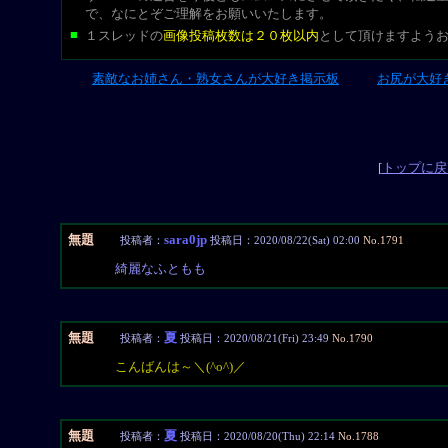
で、なにとぞご理解をお願いいたします。
■
１スレッドの
画像投稿枚数は２０枚以内
として頂けますよう
素敵なお姉さん・熟女さんが大好き掲示板
お尻が大好
L-CUT
[
トップに戻
無題
sara0jp
投稿者：
投稿日：2020/08/22(Sat) 02:00
No.1791
綺麗なふともも
無題
夏
投稿者：
投稿日：2020/08/21(Fri) 23:49
No.1790
こんばんは～＼(^o^)／
無題
夏
投稿者：
投稿日：2020/08/20(Thu) 22:14
No.1788