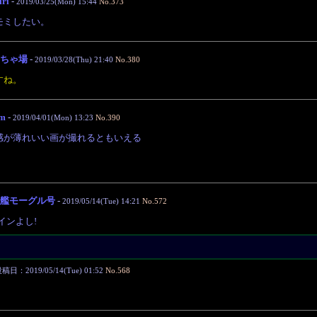
iri
-
2019/03/25(Mon) 15:44
No.373
モミしたい。
ちゃ場
-
2019/03/28(Thu) 21:40
No.380
すね。
m
-
2019/04/01(Mon) 13:23
No.390
感が薄れいい画が撮れるともいえる
・
艦モーグル号
-
2019/05/14(Tue) 14:21
No.572
インよし!
稿日：2019/05/14(Tue) 01:52
No.568