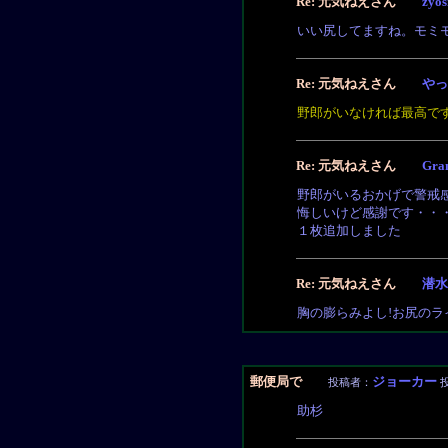
Re: 元気ねえさん
zyos
いい尻してますね。モミ
Re: 元気ねえさん
やっ
野郎がいなければ最高で
Re: 元気ねえさん
Gra
野郎がいるおかげで警戒
悔しいけど感謝です・・
１枚追加しました
Re: 元気ねえさん
潜水
胸の膨らみよし!お尻のラ
郵便局で
ジョーカー
投稿者：
投
助杉