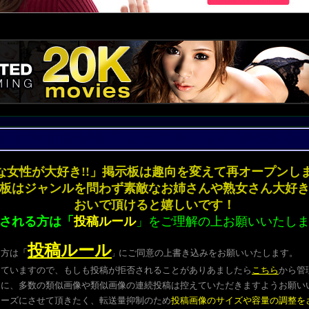
な女性が大好き!!」掲示板は趣向を変えて再オープ
板はジャンルを問わず素敵なお姉さんや熟女さん大好
おいで頂けると嬉しいです！
される方は「
投稿ルール
」をご理解の上お願いいたし
投稿ルール
る方は
「
にご同意の上書き込みをお願いいたします。
」
していますので、もしも投稿が拒否されることがありあましたら
こちら
から管
めに、多数の類似画像や類似画像の連続投稿は控えていただきますようお願い
ムーズにさせて頂きたく、転送量抑制のため
投稿画像のサイズや容量の調整を