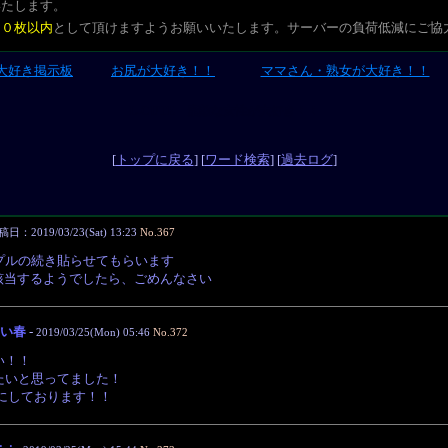
いたします。
２０枚以内
として頂けますようお願いいたします。サーバーの負荷低減にご協
大好き掲示板
お尻が大好き！！
ママさん・熟女が大好き！！
L-CUTE 素敵な女性が大好き！！
[
トップに戻る
] [
ワード検索
] [
過去ログ
]
日：2019/03/23(Sat) 13:23
No.367
プルの続き貼らせてもらいます
該当するようでしたら、ごめんなさい
い春
-
2019/03/25(Mon) 05:46
No.372
い！！
たいと思ってました！
みにしております！！