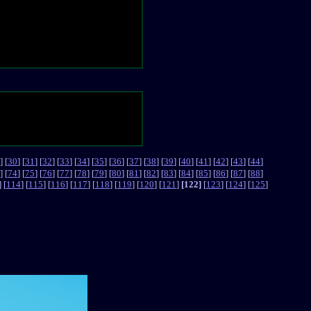
] [
30
] [
31
] [
32
] [
33
] [
34
] [
35
] [
36
] [
37
] [
38
] [
39
] [
40
] [
41
] [
42
] [
43
] [
44
]
] [
74
] [
75
] [
76
] [
77
] [
78
] [
79
] [
80
] [
81
] [
82
] [
83
] [
84
] [
85
] [
86
] [
87
] [
88
]
] [
114
] [
115
] [
116
] [
117
] [
118
] [
119
] [
120
] [
121
]
[122]
[
123
] [
124
] [
125
]