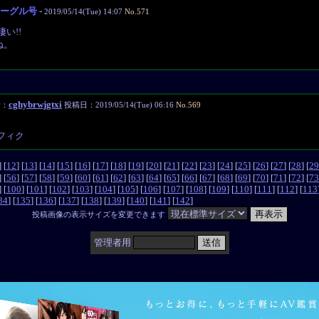
ーグル号
-
2019/05/14(Tue) 14:07
No.571
い!!
ね。
cghybrwjgtxi
者：
投稿日：2019/05/14(Tue) 06:16
No.569
フィク
] [
12
] [
13
] [
14
] [
15
] [
16
] [
17
] [
18
] [
19
] [
20
] [
21
] [
22
] [
23
] [
24
] [
25
] [
26
] [
27
] [
28
] [
29
] [
56
] [
57
] [
58
] [
59
] [
60
] [
61
] [
62
] [
63
] [
64
] [
65
] [
66
] [
67
] [
68
] [
69
] [
70
] [
71
] [
72
] [
73
] [
100
] [
101
] [
102
] [
103
] [
104
] [
105
] [
106
] [
107
] [
108
] [
109
] [
110
] [
111
] [
112
] [
113
34
] [
135
] [
136
] [
137
] [
138
] [
139
] [
140
] [
141
] [
142
]
投稿画像の表示サイズを変更できます
管理者用