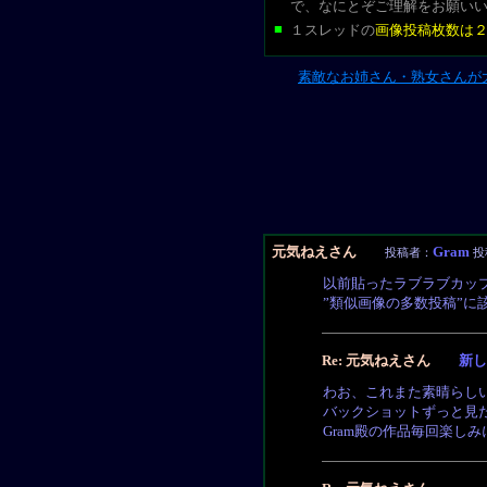
で、なにとぞご理解をお願い
■
１スレッドの
画像投稿枚数は
素敵なお姉さん・熟女さんが
元気ねえさん
Gram
投稿者：
投稿
以前貼ったラブラブカッ
”類似画像の多数投稿”に
Re: 元気ねえさん
新し
わお、これまた素晴らし
バックショットずっと見
Gram殿の作品毎回楽し