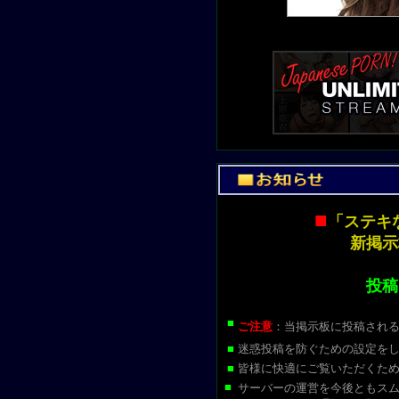
■
「ステキ
新掲示
投稿
■
ご注意
：当掲示板に投稿され
■
迷惑投稿を防ぐための設定を
■
皆様に快適にご覧いただくた
■
サーバーの運営を今後ともス