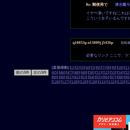
Re: 郵便局で
潜水艦モ
イヤ〜凄いですね!これは凄
こういう女子いるんです
q10053p n13809j j5436p
投稿
必要なリンク ここで、ラ
[直接移動] [
1
] [
2
] [
3
] [
4
] [
5
] [
6
] [
7
] [
8
] [
9
] [
10
] [
11
[
45
] [
46
] [
47
] [
48
] [
49
] [
50
] [
51
] [
52
] [
53
] [
54
] [
55
[
89
] [
90
] [
91
] [
92
] [
93
] [
94
] [
95
] [
96
] [
97
] [
98
] [
99
[
126
] [
127
] [
128
] [
129
] [
130
] [
131
] [
132
] [
133
] [
1