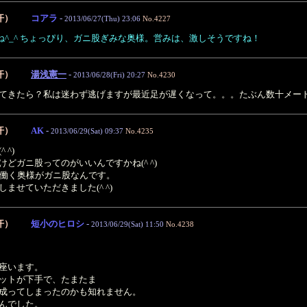
汗）
コアラ
-
2013/06/27(Thu) 23:06
No.4227
すね^_^ ちょっぴり、ガニ股ぎみな奥様。営みは、激しそうですね！
汗）
湯浅憲一
-
2013/06/28(Fri) 20:27
No.4230
てきたら？私は迷わず逃げますが最近足が遅くなって。。。たぶん数十メー
汗）
AK
-
2013/06/29(Sat) 09:37
No.4235
 ^)
どガニ股ってのがいいんですかね(^ ^)
の働く奥様がガニ股なんです。
ませていただきました(^ ^)
汗）
短小のヒロシ
-
2013/06/29(Sat) 11:50
No.4238
座います。
ットが下手で、たまたま
成ってしまったのかも知れません。
んでした。