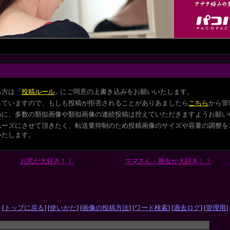
る方は
「
投稿ルール
にご同意の上書き込みをお願いいたします。
」
していますので、もしも投稿が拒否されることがありあましたら
こちら
から管
めに、多数の類似画像や類似画像の連続投稿は控えていただきますようお願い
ムーズにさせて頂きたく、転送量抑制のため投稿画像のサイズや容量の調整を
いたします。
お尻が大好き！！
ママさん・熟女が大好き！！
L-CUTE ママさん・熟女が好き！！
[
トップに戻る
] [
使いかた
] [
画像の投稿方法
] [
ワード検索
] [
過去ログ
] [
管理用
]