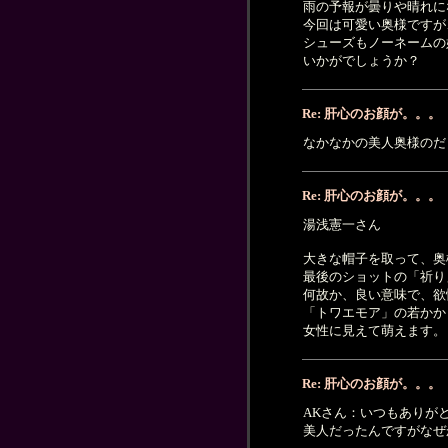
雨の予報が曇りや晴れに
今回は可愛い奥様ですが
シューズもノーネームの
いかがでしょうか？
Re: 肝心のお顔が。。。
なかなかの美人奥様のだら
Re: 肝心のお顔が。。。
湯浅憲一さん
大きな帽子を取って、奥
最後のショットの「祈り
何故か、良い意味で、欲
「トワエモア」の若かか
女性に見えて萌えます。
Re: 肝心のお顔が。。。
AKさん：いつもありが
美人だったんですがなぜ