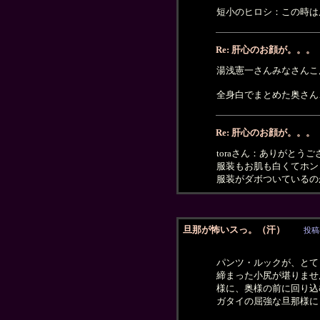
短小のヒロシ：この時は
Re: 肝心のお顔が。。。
湯浅憲一さんみなさんこ
全身白でまとめた奥さん
Re: 肝心のお顔が。。。
toraさん：ありがとう
服装もお肌も白くてホン
服装がダボついているの
旦那が怖いスっ。（汗）
投稿
パンツ・ルックが、とて
締まった小尻が堪りませ
様に、奥様の前に回り込む
ガタイの屈強な旦那様に