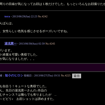
周りの目線が気になってお顔は１枚だけでした。もっといろんなお顔撮りた
tora
-
2013/06/29(Sat) 22:23
No.4242
んばんは。
、女性らしい色気を感じさせるポーズいいですね。
湯浅憲一
-
2013/06/30(Sun) 02:59
No.4245
ございます。
ト綺麗＆可愛い奥様でした。
が気になりましたが。。。
短小のヒロシ
者：
投稿日：2013/06/27(Thu) 19:51
No.4225
も似合う！キュートな奥様でした。
ん。先日の湯浅憲一さんの↓作品の
チャンス？は幾らでも有りましたが ...
～ビビリ♪ お顔ショットは諦めますた。