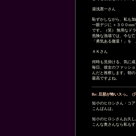
湯浅憲一さん
恥ずかしながら、私も加
一眼デジに ＋３００m
です。（笑） 無用なド
危険な漁場では、今な亡
「勇気ある撤退！」を 
ＡＫさん
何時も見掛ける、気に成
毎日、彼女のファッショ
んだと推察します。朝の
最高ですよね。
Re: 旦那が怖いスっ。（
短小のヒロシさん・コア
こんばんは。
短小のヒロシさんお久し
こんな奥さんなら私もす