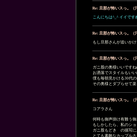
Re: 旦那が怖いスっ。（
こんにちは^_^ イイで
Re: 旦那が怖いスっ。（
もし旦那さんが追いかけ
Re: 旦那が怖いスっ。（
ガニ股の奥様いいですね(^
お洒落でスタイルもいいけ
僕も毎朝見かける30代
その奥様とダブらせて楽し
Re: 旦那が怖いスっ。（
コアラさん
何時も御声掛け有難う御
もしかしたら、私のショ
ガニ股もどき の描写に
とても素敵なカップルさ