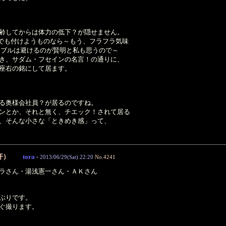
齢してからは体力の低下？が隠せません。
mでも付けようものなら～もう、フラフラ気味
ラブルは避けるのが賢明と私も思うので～
き、サダム・フセインの名言！の通りに、
座右の銘にして居ます。
る奥様会社員？が居るのですね。
ンとか、それと無く、チエック！されて居る
、そんな小さな「ときめき感」って、
汗）
tora
-
2013/06/29(Sat) 22:20
No.4241
ラさん・湯浅憲一さん・ＡＫさん
ぶりです。
ぐ撮ります。