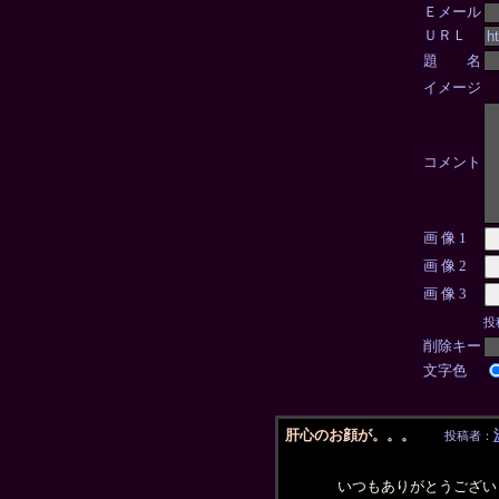
Ｅメール
ＵＲＬ
題 名
イメージ
コメント
画 像 1
画 像 2
画 像 3
投
削除キー
文字色
肝心のお顔が。。。
投稿者：
いつもありがとうござい