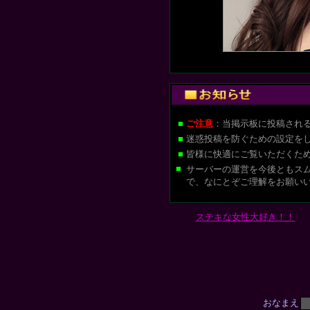
■
ご注意
：当掲示板に投稿され
■
迷惑投稿を防ぐための設定を
■
皆様に快適にご覧いただくた
■
サーバーの運営を今後ともス
で、なにとぞご理解をお願い
ステキな女性大好き！！
おなまえ