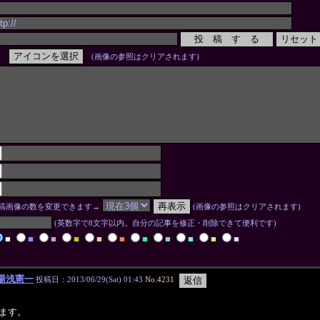
(画像の参照はクリアされます)
稿画像の数を変更できます→
(画像の参照はクリアされます)
(英数字で8文字以内。自分の記事を修正・削除できて便利です)
■
■
■
■
■
■
■
■
■
■
■
湯浅憲一
投稿日：2013/06/29(Sat) 01:43
No.4231
ます。