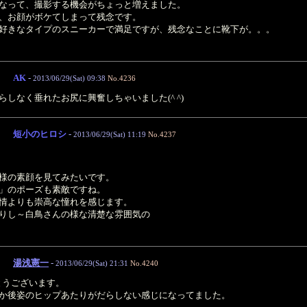
なって、撮影する機会がちょっと増えました。
、お顔がボケてしまって残念です。
好きなタイプのスニーカーで満足ですが、残念なことに靴下が。。。
AK
-
2013/06/29(Sat) 09:38
No.4236
しなく垂れたお尻に興奮しちゃいました(^ ^)
短小のヒロシ
-
2013/06/29(Sat) 11:19
No.4237
様の素顔を見てみたいです。
」のポーズも素敵ですね。
情よりも崇高な憧れを感じます。
りし～白鳥さんの様な清楚な雰囲気の
湯浅憲一
-
2013/06/29(Sat) 21:31
No.4240
とうございます。
か後姿のヒップあたりがだらしない感じになってました。