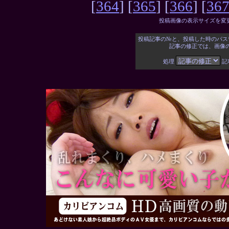
[
364
] [
365
] [
366
] [
36
投稿画像の表示サイズを変
投稿記事の№と、投稿した時のパス
記事の修正では、画像
処理
記