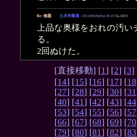
Re: 無題
土木作業員
-
2014/09/26(Fri) 06:19
No.6833
上品な奥様をおれの汚い
る。
2回ぬけた。
[直接移動] [
1
] [
2
] [
3
] 
[
14
] [
15
] [
16
] [
17
] [
18
[
27
] [
28
] [
29
] [
30
] [
31
[
40
] [
41
] [
42
] [
43
] [
44
[
53
] [
54
] [
55
] [
56
] [
57
[
66
] [
67
] [
68
] [
69
] [
70
[
79
] [
80
] [
81
] [
82
] [
83