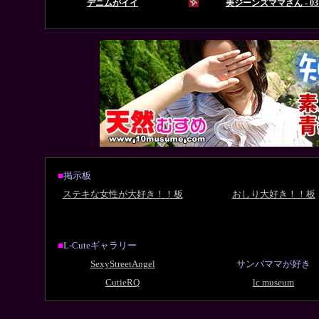
■
掲示板
ステキな女性が大好き！！板
おしり大好き！！板
■
L-Cuteギャラリー
SexyStreetAngel
サンバママが好き
CutieRQ
lc museum