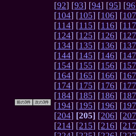
[
92
] [
93
] [
94
] [
95
] [
96
[
104
] [
105
] [
106
] [
10
[
114
] [
115
] [
116
] [
11
[
124
] [
125
] [
126
] [
12
[
134
] [
135
] [
136
] [
13
[
144
] [
145
] [
146
] [
14
[
154
] [
155
] [
156
] [
15
[
164
] [
165
] [
166
] [
16
[
174
] [
175
] [
176
] [
17
[
184
] [
185
] [
186
] [
18
[
194
] [
195
] [
196
] [
19
[
204
]
[205]
[
206
] [
20
[
214
] [
215
] [
216
] [
21
[
224
] [
225
] [
226
] [
22