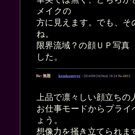
メイクの
方に見えます。でも、そ
ね。
限界流域？の顔ＵＰ写真 
した。
Re: 無題
komkomtyee
-
2014/09/24(Wed) 18:24
No.6812
上品で凛々しい顔立ちの
お仕事モードからプライ
ょう。
想像力を掻き立てられま