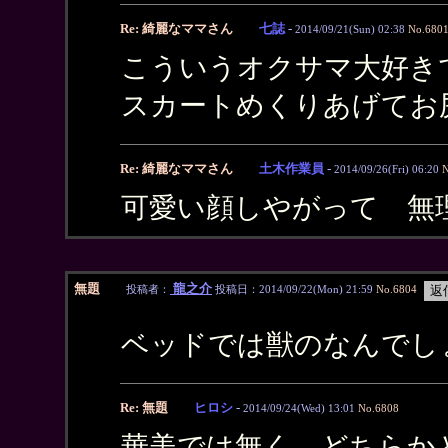
Re: 綺麗なママさん
七誌
-
2014/09/21(Sun) 02:38
No.680
こういうオクサマ大好き
スカートめくりあげてお
Re: 綺麗なママさん
土木作業員
-
2014/09/26(Fri) 06:20
N
可愛い顔しやがって 無
無題
龍之介
投稿者：
投稿日：2014/09/22(Mon) 21:59
No.6804
ベッドでは獣のなんでし
Re: 無題
ヒロシ
-
2014/09/24(Wed) 13:01
No.6808
華美では無く、どちらか