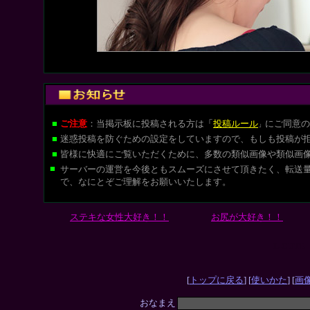
■
ご注意
：当掲示板に投稿される方は
「
投稿ルール
にご同意の
」
■
迷惑投稿を防ぐための設定をしていますので、もしも投稿が
■
皆様に快適にご覧いただくために、多数の類似画像や類似画
■
サーバーの運営を今後ともスムーズにさせて頂きたく、転送
で、なにとぞご理解をお願いいたします。
ステキな女性大好き！！
お尻が大好き！！
L-CUT
[
トップに戻る
] [
使いかた
] [
画
おなまえ