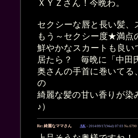
ＸＹＺさん！今晩わ。
セクシーな唇と長い髪、ス
もう～セクシー度★満点
鮮やかなスカートも良い
居たら？ 毎晩に「中田
奥さんの手首に巻いてる
の
綺麗な髪の甘い香りが染
♪）
Re: 綺麗なママさん
AK
-
2014/09/17(Wed) 07:03
No.6790
上品そうな奥様ですね！