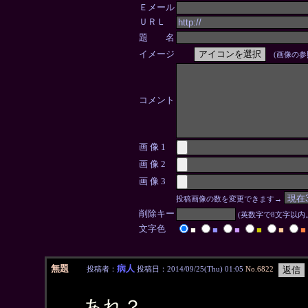
Ｅメール
ＵＲＬ
題 名
イメージ
(画像の参
コメント
画 像 1
画 像 2
画 像 3
投稿画像の数を変更できます→
削除キー
(英数字で8文字以
文字色
■
■
■
■
■
■
無題
病人
投稿者：
投稿日：2014/09/25(Thu) 01:05
No.6822
あれ？