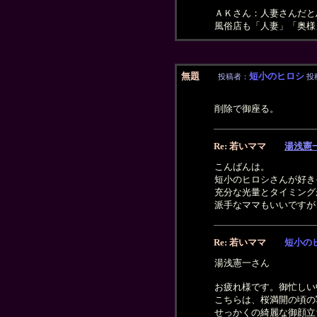
ＡＫさん：人妻さんだと
風俗店も「人妻」「奥様
無題
短小のヒロシ
投稿者：
投稿
削除で御座る。
Re: 若いママ
湯浅憲
こんばんは。
短小のヒロシさんが好き
充分な光量とタイミング
派手なママもいいですが
Re: 若いママ
短小の
湯浅憲一さん
お疲れ様です。御忙しい
こちらは、桜満開の頃の
せっかくの綺麗な御顔立