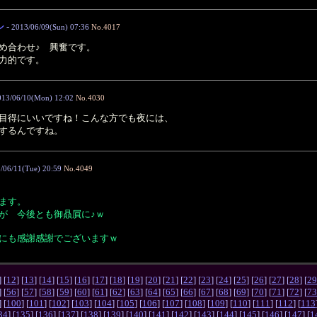
シ
-
2013/06/09(Sun) 07:36
No.4017
め合わせ♪ 興奮です。
力的です。
013/06/10(Mon) 12:02
No.4030
目得にいいですね！こんな方でも夜には、
するんですね。
/06/11(Tue) 20:59
No.4049
！
ます。
が 今後とも御贔屓に♪ｗ
にも感謝感謝でございますｗ
] [
12
] [
13
] [
14
] [
15
] [
16
] [
17
] [
18
] [
19
] [
20
] [
21
] [
22
] [
23
] [
24
] [
25
] [
26
] [
27
] [
28
] [
29
] [
56
] [
57
] [
58
] [
59
] [
60
] [
61
] [
62
] [
63
] [
64
] [
65
] [
66
] [
67
] [
68
] [
69
] [
70
] [
71
] [
72
] [
73
] [
100
] [
101
] [
102
] [
103
] [
104
] [
105
] [
106
] [
107
] [
108
] [
109
] [
110
] [
111
] [
112
] [
113
34
] [
135
] [
136
] [
137
] [
138
] [
139
] [
140
] [
141
] [
142
] [
143
] [
144
] [
145
] [
146
] [
147
] [
1