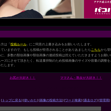
る方は
「
投稿ルール
にご同意の上書き込みをお願いいたします。
」
していますので、もしも投稿が拒否されることがありあましたら
こちら
から管
めに、多数の類似画像や類似画像の連続投稿は控えていただきますようお願い
ムーズにさせて頂きたく、転送量抑制のため投稿画像のサイズや容量の調整を
いたします。
お尻が大好き！！
ママさん・熟女が大好き！！
L-CUTE ママさん・熟女が好き！！
[
トップに戻る
] [
使いかた
] [
画像の投稿方法
] [
ワード検索
] [
過去ログ
] [
管理用
]