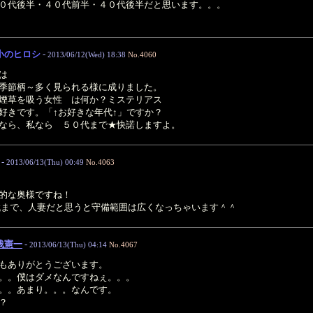
０代後半・４０代前半・４０代後半だと思います。。。
小のヒロシ
-
2013/06/12(Wed) 18:38
No.4060
は
季節柄～多く見られる様に成りました。
煙草を吸う女性 は何か？ミステリアス
好きです。「↑お好きな年代↑」ですか？
なら、私なら ５０代まで★快諾しますよ。
-
2013/06/13(Thu) 00:49
No.4063
的な奥様ですね！
50代まで、人妻だと思うと守備範囲は広くなっちゃいます＾＾
浅憲一
-
2013/06/13(Thu) 04:14
No.4067
もありがとうございます。
。。僕はダメなんですねぇ。。。
。。あまり。。。なんです。
？