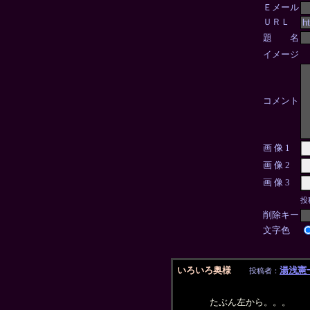
Ｅメール
ＵＲＬ
題 名
イメージ
コメント
画 像 1
画 像 2
画 像 3
投
削除キー
文字色
いろいろ奥様
湯浅憲
投稿者：
たぶん左から。。。