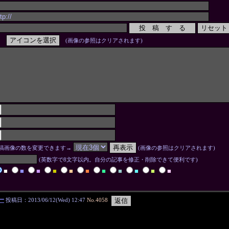
(画像の参照はクリアされます)
稿画像の数を変更できます→
(画像の参照はクリアされます)
(英数字で8文字以内。自分の記事を修正・削除できて便利です)
■
■
■
■
■
■
■
■
■
■
■
一
投稿日：2013/06/12(Wed) 12:47
No.4058