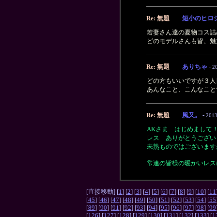
Re: 無題
短小のヒロ
若妻さん達の夏物コス詰
どのモデルさんも皆、魅
Re: 無題
ありちゃ
-
2
どの方もいいですが３人
あんなこと、こんなこと
Re: 無題
風又。
-
2013
AKさま はじめまして
レス ありがとうござい
未熟ものではございます
常連の皆様の暖かいレス
[直接移動] [
1
] [
2
] [
3
] [
4
] [
5
] [
6
] [
7
] [
8
] [
9
] [
10
] [
11
[
45
] [
46
] [
47
] [
48
] [
49
] [
50
] [
51
] [
52
] [
53
] [
54
] [
55
[
89
] [
90
] [
91
] [
92
] [
93
] [
94
] [
95
] [
96
] [
97
] [
98
] [
99
[
126
] [
127
] [
128
] [
129
] [
130
] [
131
] [
132
] [
133
] [
1