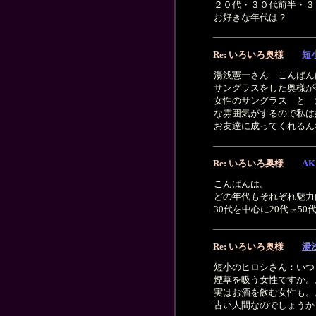
２０代・３０代前半・３
お好きな年代は？
Re: いろいろ奥様
短
湯浅憲一さん こんばん
サングラスをした奥様が
女性のサングラス と 
な雰囲気がするので私は
お友達に成ってくれるん
Re: いろいろ奥様
AK
こんばんは。
どの年代もそれぞれ魅力
30代を中心に20代～
Re: いろいろ奥様
湯
短小のヒロシさん：いつ
煙草を吸う女性ですか。
実はお酒を飲む女性も。
古い人間なのでしょうか