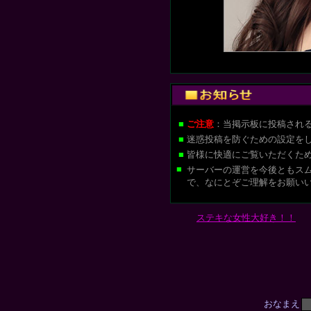
■
ご注意
：当掲示板に投稿され
■
迷惑投稿を防ぐための設定を
■
皆様に快適にご覧いただくた
■
サーバーの運営を今後ともス
で、なにとぞご理解をお願い
ステキな女性大好き！！
おなまえ