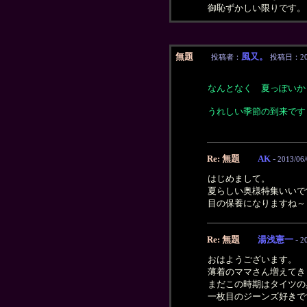
御恥ずかしい限りです。
無題
風又。
投稿者：
投稿日：2013/
なんとなく 夏っぽいか
うれしい季節の到来です
Re: 無題
AK
-
2013/06/
はじめまして。
夏らしい奥様特集いいで
目の保養になりますね～
Re: 無題
湯浅憲一
-
2
おはようございます。
薄着のママさん増えてき
まだこの時期はタイツの
一枚目のジーンズ好きで