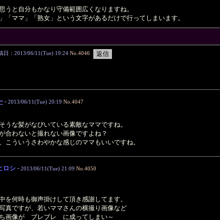
思うと自分もかなり守備範囲広くなりますね。
」「ママ」「熟女」という文字があるだけで行ってしまいます。
日：2013/06/11(Tue) 19:24
No.4046
一
-
2013/06/11(Tue) 20:19
No.4047
そうな髪がなびいている素敵なママですね。
が合わないと撮れない画像ですよね？
、こういうさわやかな感じのママもいいですね。
ヒロシ
-
2013/06/11(Tue) 21:09
No.4050
中を何時も御声掛けして頂き感謝してます。
写真ですが、若いママさんの横撮り画像など
ち画像が ブレブレ に成ってしまい～