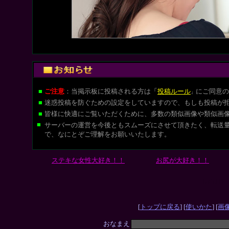
■
ご注意
：当掲示板に投稿される方は
「
投稿ルール
にご同意の
」
■
迷惑投稿を防ぐための設定をしていますので、もしも投稿が
■
皆様に快適にご覧いただくために、多数の類似画像や類似画
■
サーバーの運営を今後ともスムーズにさせて頂きたく、転送
で、なにとぞご理解をお願いいたします。
ステキな女性大好き！！
お尻が大好き！！
L-CUT
[
トップに戻る
] [
使いかた
] [
画
おなまえ