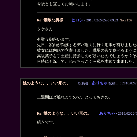
今後とも宜しくお願いします。
Re: 素敵な奥様
ヒロシ
-
2018/02/24(Sat) 09:21
No.9136
タケさん
有難う御座います。
先日、家内が勤務するデパ近くに行く用事が有りました
彼女には内緒で立寄りました。職場の皆で食べるように
高級菓子を手土産に持参しのが効いたのでしょうか？そ
何時にも況して、ねっちっこく～私を求めて来ました。
桃のような、、いい形の。
ありちゃ
投稿者：
投稿日：2018/02/22(
二週間ほど離れますので、とっておきの。
Re: 桃のような、、いい形の。
ありちゃ
-
2018/02/22(
続きです。