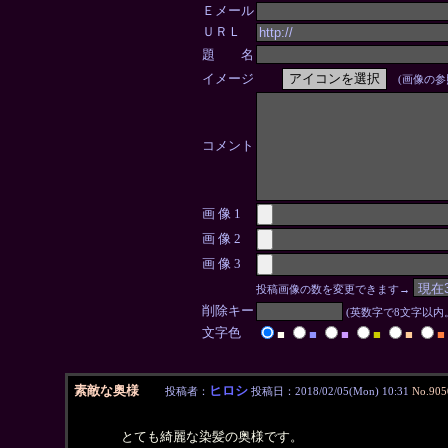
Ｅメール
ＵＲＬ
題 名
イメージ
(画像の参
コメント
画 像 1
画 像 2
画 像 3
投稿画像の数を変更できます→
削除キー
(英数字で8文字以
文字色
■
■
■
■
■
■
素敵な奥様
ヒロシ
投稿者：
投稿日：2018/02/05(Mon) 10:31
No.905
とても綺麗な染髪の奥様です。