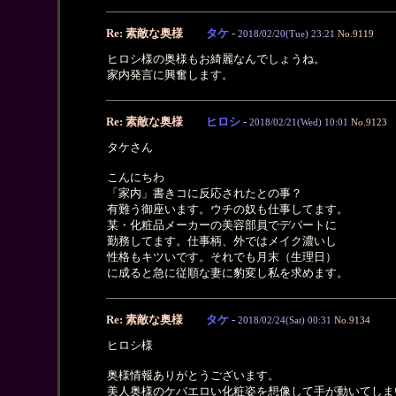
Re: 素敵な奥様
タケ
-
2018/02/20(Tue) 23:21
No.9119
ヒロシ様の奥様もお綺麗なんでしょうね。
家内発言に興奮します。
Re: 素敵な奥様
ヒロシ
-
2018/02/21(Wed) 10:01
No.9123
タケさん
こんにちわ
「家内」書きコに反応されたとの事？
有難う御座います。ウチの奴も仕事してます。
某・化粧品メーカーの美容部員でデパートに
勤務してます。仕事柄、外ではメイク濃いし
性格もキツいです。それでも月末（生理日）
に成ると急に従順な妻に豹変し私を求めます。
Re: 素敵な奥様
タケ
-
2018/02/24(Sat) 00:31
No.9134
ヒロシ様
奥様情報ありがとうございます。
美人奥様のケバエロい化粧姿を想像して手が動いてしま