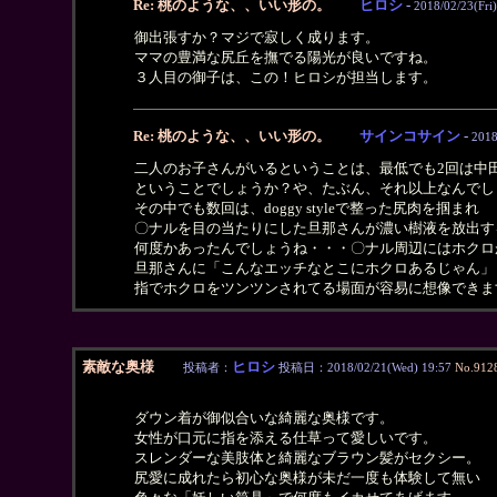
Re: 桃のような、、いい形の。
ヒロシ
-
2018/02/23(Fri)
御出張すか？マジで寂しく成ります。
ママの豊満な尻丘を撫でる陽光が良いですね。
３人目の御子は、この！ヒロシが担当します。
Re: 桃のような、、いい形の。
サインコサイン
-
2018
二人のお子さんがいるということは、最低でも2回は中
ということでしょうか？や、たぶん、それ以上なんでし
その中でも数回は、doggy styleで整った尻肉を掴まれ
〇ナルを目の当たりにした旦那さんが濃い樹液を放出す
何度かあったんでしょうね・・・〇ナル周辺にはホクロ
旦那さんに「こんなエッチなとこにホクロあるじゃん」
指でホクロをツンツンされてる場面が容易に想像できま
素敵な奥様
ヒロシ
投稿者：
投稿日：2018/02/21(Wed) 19:57
No.912
ダウン着が御似合いな綺麗な奥様です。
女性が口元に指を添える仕草って愛しいです。
スレンダーな美肢体と綺麗なブラウン髪がセクシー。
尻愛に成れたら初心な奥様が未だ一度も体験して無い