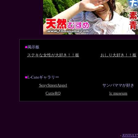
■
掲示板
ステキな女性が大好き！！板
おしり大好き！！板
■
L-Cuteギャラリー
SexyStreetAngel
サンバママが好き
CutieRQ
lc museum
-
JOYFULYY