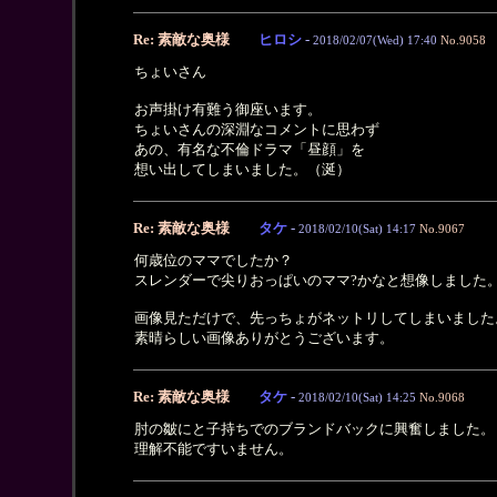
Re: 素敵な奥様
ヒロシ
-
2018/02/07(Wed) 17:40
No.9058
ちょいさん
お声掛け有難う御座います。
ちょいさんの深淵なコメントに思わず
あの、有名な不倫ドラマ「昼顔」を
想い出してしまいました。（涎）
Re: 素敵な奥様
タケ
-
2018/02/10(Sat) 14:17
No.9067
何歳位のママでしたか？
スレンダーで尖りおっぱいのママ?かなと想像しました
画像見ただけで、先っちょがネットリしてしまいました
素晴らしい画像ありがとうございます。
Re: 素敵な奥様
タケ
-
2018/02/10(Sat) 14:25
No.9068
肘の皺にと子持ちでのブランドバックに興奮しました。
理解不能ですいません。