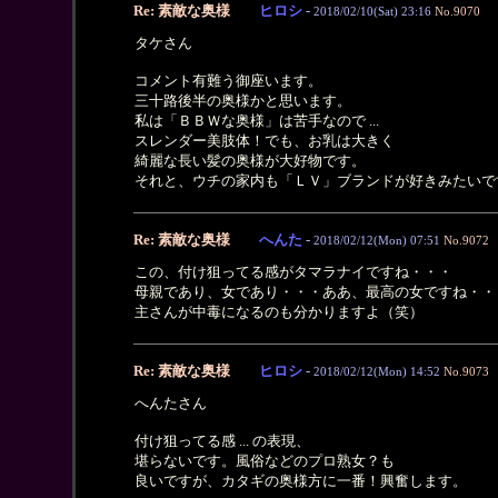
Re: 素敵な奥様
ヒロシ
-
2018/02/10(Sat) 23:16
No.9070
タケさん
コメント有難う御座います。
三十路後半の奥様かと思います。
私は「ＢＢＷな奥様」は苦手なので ...
スレンダー美肢体！でも、お乳は大きく
綺麗な長い髪の奥様が大好物です。
それと、ウチの家内も「ＬＶ」ブランドが好きみたいで
Re: 素敵な奥様
へんた
-
2018/02/12(Mon) 07:51
No.9072
この、付け狙ってる感がタマラナイですね・・・
母親であり、女であり・・・ああ、最高の女ですね・・
主さんが中毒になるのも分かりますよ（笑）
Re: 素敵な奥様
ヒロシ
-
2018/02/12(Mon) 14:52
No.9073
へんたさん
付け狙ってる感 ... の表現、
堪らないです。風俗などのプロ熟女？も
良いですが、カタギの奥様方に一番！興奮します。