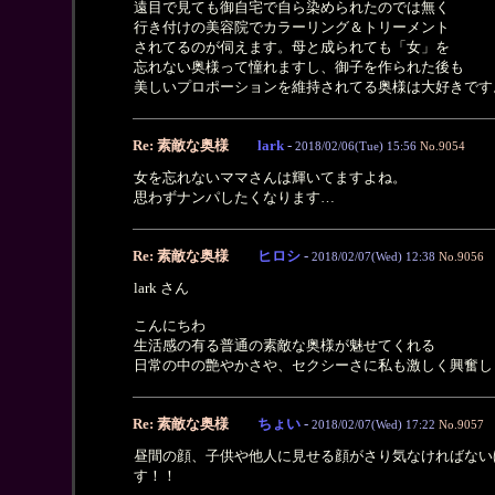
遠目で見ても御自宅で自ら染められたのでは無く
行き付けの美容院でカラーリング＆トリーメント
されてるのが伺えます。母と成られても「女」を
忘れない奥様って憧れますし、御子を作られた後も
美しいプロポーションを維持されてる奥様は大好きです
Re: 素敵な奥様
lark
-
2018/02/06(Tue) 15:56
No.9054
女を忘れないママさんは輝いてますよね。
思わずナンパしたくなります…
Re: 素敵な奥様
ヒロシ
-
2018/02/07(Wed) 12:38
No.9056
lark さん
こんにちわ
生活感の有る普通の素敵な奥様が魅せてくれる
日常の中の艶やかさや、セクシーさに私も激しく興奮し
Re: 素敵な奥様
ちょい
-
2018/02/07(Wed) 17:22
No.9057
昼間の顔、子供や他人に見せる顔がさり気なければない
す！！