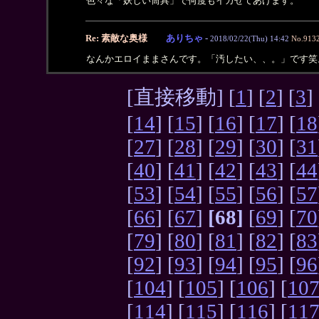
色々な「妖しい筒具」で何度もイカせてあげます。
Re: 素敵な奥様
ありちゃ
-
2018/02/22(Thu) 14:42
No.913
なんかエロイままさんです。「汚したい、、。」です笑
[直接移動] [
1
] [
2
] [
3
] 
[
14
] [
15
] [
16
] [
17
] [
18
[
27
] [
28
] [
29
] [
30
] [
31
[
40
] [
41
] [
42
] [
43
] [
44
[
53
] [
54
] [
55
] [
56
] [
57
[
66
] [
67
]
[68]
[
69
] [
70
[
79
] [
80
] [
81
] [
82
] [
83
[
92
] [
93
] [
94
] [
95
] [
96
[
104
] [
105
] [
106
] [
10
[
114
] [
115
] [
116
] [
11