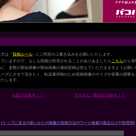
る方は
「
投稿ルール
にご同意の上書き込みをお願いいたします。
」
していますので、もしも投稿が拒否されることがありあましたら
こちら
から管
めに、多数の類似画像や類似画像の連続投稿は控えていただきますようお願い
ムーズにさせて頂きたく、転送量抑制のため投稿画像のサイズや容量の調整を
いたします。
お尻が大好き！！
ママさん・熟女が大好き！！
L-CUTE ママさん・熟女が好き！！
[
トップに戻る
] [
使いかた
] [
画像の投稿方法
] [
ワード検索
] [
過去ログ
] [
管理用
]