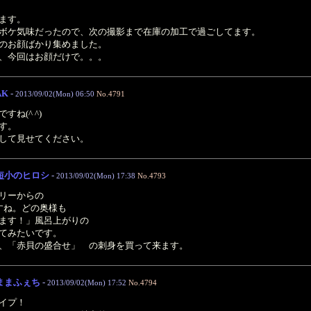
ます。
ボケ気味だったので、次の撮影まで在庫の加工で過ごしてます。
のお顔ばかり集めました。
、今回はお顔だけで。。。
AK
-
2013/09/02(Mon) 06:50
No.4791
ね(^ ^)
す。
して見せてください。
短小のヒロシ
-
2013/09/02(Mon) 17:38
No.4793
リーからの
すね。どの奥様も
ます！」風呂上がりの
てみたいです。
、「赤貝の盛合せ」 の刺身を買って来ます。
ままふぇち
-
2013/09/02(Mon) 17:52
No.4794
イプ！