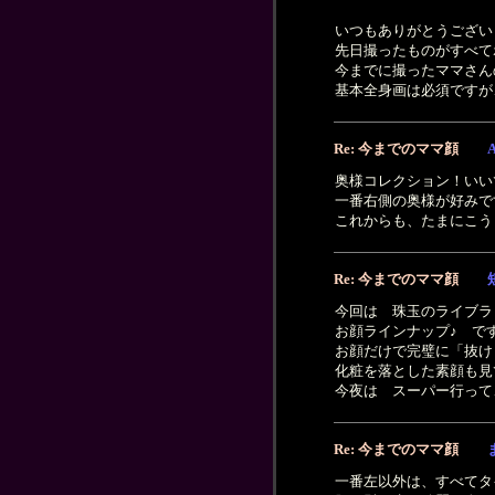
いつもありがとうござい
先日撮ったものがすべて
今までに撮ったママさん
基本全身画は必須ですが
Re: 今までのママ顔
奥様コレクション！いいです
一番右側の奥様が好みで
これからも、たまにこう
Re: 今までのママ顔
今回は 珠玉のライブラ
お顔ラインナップ♪ で
お顔だけで完璧に「抜け
化粧を落とした素顔も見
今夜は スーパー行って
Re: 今までのママ顔
一番左以外は、すべてタ