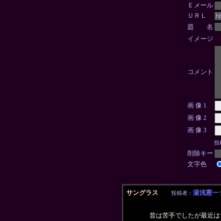
Ｅメール
ＵＲＬ
題 名
イメージ
コメント
画 像 1
画 像 2
画 像 3
投
削除キー
文字色
サングラス
湯浅憲一
投稿者：
昔は苦手でしたが最近は