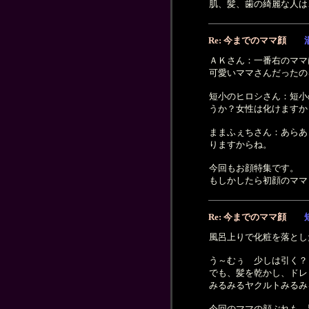
肌、髪、歯の綺麗な人は
Re: 今までのママ顔
ＡＫさん：一番右のママ
可愛いママさんだったの
短小のヒロシさん：短小
うか？女性は化けますか
ままふぇちさん：あらあ
りますからね。
今回もお顔特集です。
もしかしたら初顔のママ
Re: 今までのママ顔
風呂上りで化粧を落とした
う～むぅ 少しは引く？
でも、髪を乾かし、ドレ
みるみるヤクルト
今回のママの顔ぶれも 