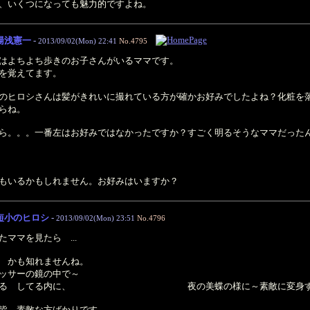
、いくつになっても魅力的ですよね。
湯浅憲一
-
2013/09/02(Mon) 22:41
No.4795
はよちよち歩きのお子さんがいるママです。
を覚えてます。
のヒロシさんは髪がきれいに撮れている方が確かお好みでしたよね？化粧を
らね。
ら。。。一番左はお好みではなかったですか？すごく明るそうなママだった
もいるかもしれません。お好みはいますか？
短小のヒロシ
-
2013/09/02(Mon) 23:51
No.4796
ママを見たら ...
 かも知れませんね。
ッサーの鏡の中で～
みるみる してる内に、 夜の美蝶の様に～素敵に変身するマ
皆 素敵な方ばかりです。