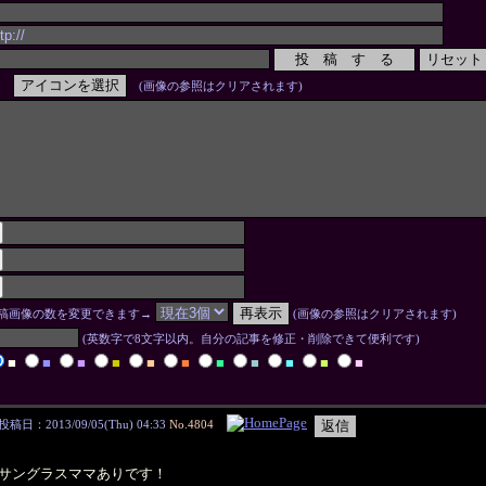
(画像の参照はクリアされます)
稿画像の数を変更できます→
(画像の参照はクリアされます)
(英数字で8文字以内。自分の記事を修正・削除できて便利です)
■
■
■
■
■
■
■
■
■
■
■
投稿日：2013/09/05(Thu) 04:33
No.4804
サングラスママありです！