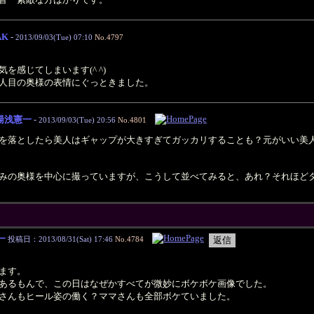
AK
-
2013/09/03(Tue) 07:10
No.4797
を感じてしまいます(^ ^)
人目の奥様の表情にぐっときました。
湯浅憲一
-
2013/09/03(Tue) 20:56
No.4801
を落としたら美人はギャップが大きすぎてガッカリすることも？元がいい美
みの奥様を中心に撮っていますが、こうして並べてみると、あれ？それほど
一
投稿日：2013/08/31(Sat) 17:46
No.4784
ます。
あるもんで、この日はなぜかすべてが微妙にボケボケ画像でした。
さんもヒール姿の働く？ママさんも全部ボケていました。