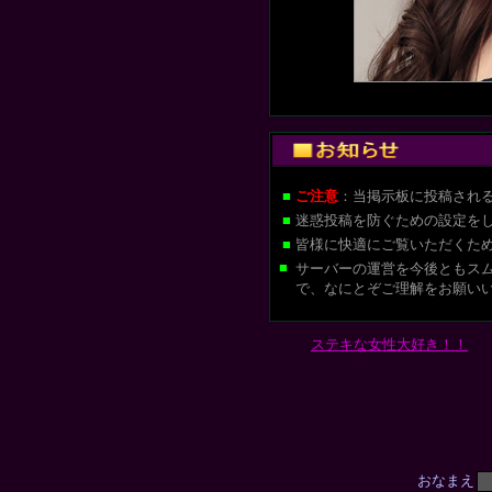
■
ご注意
：当掲示板に投稿され
■
迷惑投稿を防ぐための設定を
■
皆様に快適にご覧いただくた
■
サーバーの運営を今後ともス
で、なにとぞご理解をお願い
ステキな女性大好き！！
おなまえ