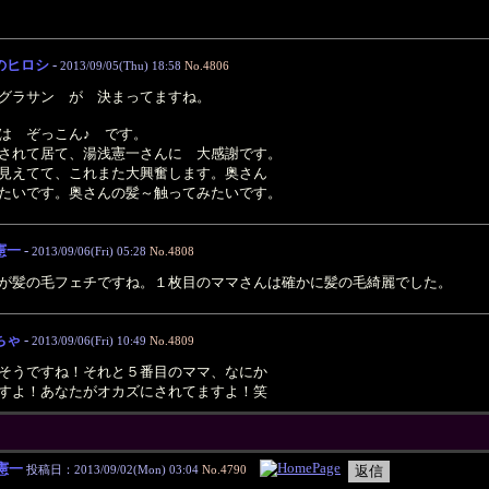
のヒロシ
-
2013/09/05(Thu) 18:58
No.4806
グラサン が 決まってますね。
は ぞっこん♪ です。
されて居て、湯浅憲一さんに 大感謝です。
見えてて、これまた大興奮します。奥さん
たいです。奥さんの髪～触ってみたいです。
憲一
-
2013/09/06(Fri) 05:28
No.4808
が髪の毛フェチですね。１枚目のママさんは確かに髪の毛綺麗でした。
ちゃ
-
2013/09/06(Fri) 10:49
No.4809
そうですね！それと５番目のママ、なにか
すよ！あなたがオカズにされてますよ！笑
憲一
投稿日：2013/09/02(Mon) 03:04
No.4790