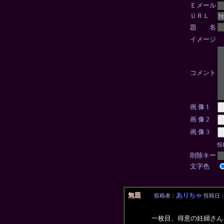
Ｅメール
ＵＲＬ
題 名
イメージ
コメント
画 像 1
画 像 2
画 像 3
投
削除キー
文字色
無題
ありちゃ
投稿者：
投稿日：20
一枚目、得意の妊婦さん