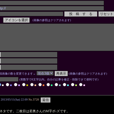
(画像の参照はクリアされます)
稿画像の数を変更できます→
(画像の参照はクリアされます)
(英数字で8文字以内。自分の記事を修正・削除できて便利です)
■
■
■
■
■
■
■
■
■
■
■
13/05/11(Sat) 22:09
No.3728
ネタです。二枚目は若奥さんのM字ポ-ズです。