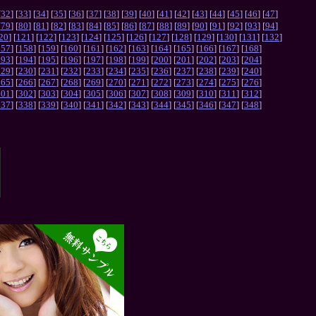
[
32
] [
33
] [
34
] [
35
] [
36
] [
37
] [
38
] [
39
] [
40
] [
41
] [
42
] [
43
] [
44
] [
45
] [
46
] [
47
]
[
79
] [
80
] [
81
] [
82
] [
83
] [
84
] [
85
] [
86
] [
87
] [
88
] [
89
] [
90
] [
91
] [
92
] [
93
] [
94
]
20
] [
121
] [
122
] [
123
] [
124
] [
125
] [
126
] [
127
] [
128
] [
129
] [
130
] [
131
] [
132
]
157
] [
158
] [
159
] [
160
] [
161
] [
162
] [
163
] [
164
] [
165
] [
166
] [
167
] [
168
]
193
] [
194
] [
195
] [
196
] [
197
] [
198
] [
199
] [
200
] [
201
] [
202
] [
203
] [
204
]
229
] [
230
] [
231
] [
232
] [
233
] [
234
] [
235
] [
236
] [
237
] [
238
] [
239
] [
240
]
265
] [
266
] [
267
] [
268
] [
269
] [
270
] [
271
] [
272
] [
273
] [
274
] [
275
] [
276
]
301
] [
302
] [
303
] [
304
] [
305
] [
306
] [
307
] [
308
] [
309
] [
310
] [
311
] [
312
]
337
] [
338
] [
339
] [
340
] [
341
] [
342
] [
343
] [
344
] [
345
] [
346
] [
347
] [
348
]