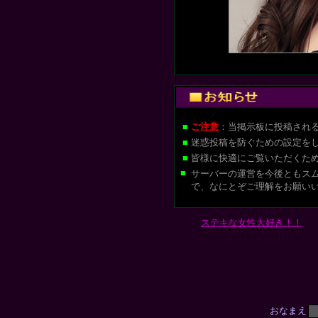
■
ご注意
：当掲示板に投稿され
■
迷惑投稿を防ぐための設定を
■
皆様に快適にご覧いただくた
■
サーバーの運営を今後ともス
で、なにとぞご理解をお願い
ステキな女性大好き！！
おなまえ