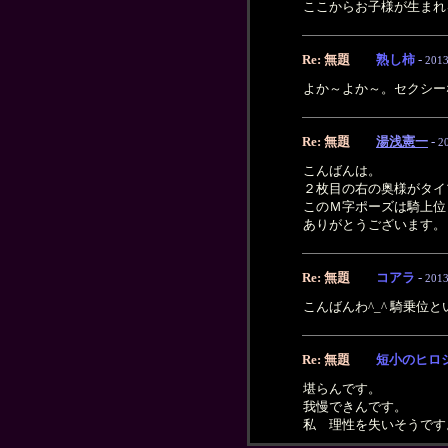
ここからお子様が生まれ
Re: 無題
熟し柿
-
2013
よか～よか～。セクシー
Re: 無題
湯浅憲一
-
2
こんばんは。
２枚目の右の奥様がタイ
このＭ字ポーズは騎上位
ありがとうございます。
Re: 無題
コアラ
-
2013
こんばんわ^_^ 騎乗
Re: 無題
短小のヒロ
堪らんです。
我慢できんです。
私 理性を失いそうです