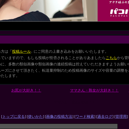
る方は
「
投稿ルール
にご同意の上書き込みをお願いいたします。
」
していますので、もしも投稿が拒否されることがありあましたら
こちら
から管
めに、多数の類似画像や類似画像の連続投稿は控えていただきますようお願い
ムーズにさせて頂きたく、転送量抑制のため投稿画像のサイズや容量の調整を
いたします。
お尻が大好き！！
ママさん・熟女が大好き！！
L-CUTE ママさん・熟女が好き！！
[
トップに戻る
] [
使いかた
] [
画像の投稿方法
] [
ワード検索
] [
過去ログ
] [
管理用
]