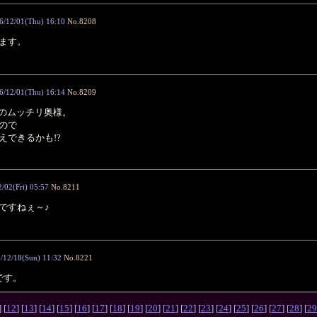
6/12/01(Thu) 16:10
No.8208
ます。
6/12/01(Thu) 16:14
No.8209
”のムッチリ奥様。
ので
えできるかも!?
/02(Fri) 05:57
No.8211
ですねぇ～♪
/12/18(Sun) 11:32
No.8221
です。
] [
12
] [
13
] [
14
] [
15
] [
16
] [
17
] [
18
] [
19
] [
20
] [
21
] [
22
] [
23
] [
24
] [
25
] [
26
] [
27
] [
28
] [
29