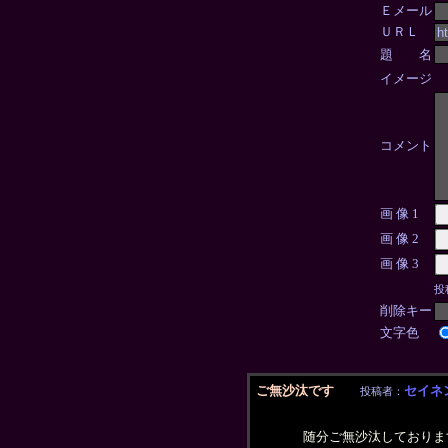
Ｅメール
ＵＲＬ
題 名
イメージ
コメント
画 像 1
画 像 2
画 像 3
投
削除キー
文字色
ご無沙汰です
セイネ
投稿者：
随分ご無沙汰しておりま