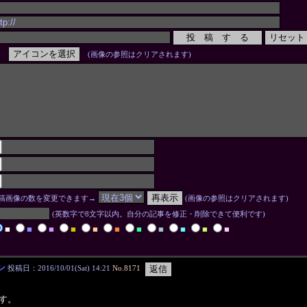
(画像の参照はクリアされます)
稿画像の数を変更できます→
(画像の参照はクリアされます)
(英数字で8文字以内。自分の記事を修正・削除できて便利です)
■
■
■
■
■
■
■
■
■
■
■
ン
投稿日：2016/10/01(Sat) 14:21
No.8171
す。