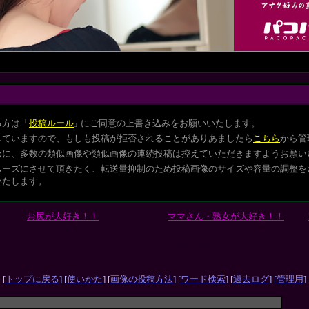
る方は
「
投稿ルール
にご同意の上書き込みをお願いいたします。
」
していますので、もしも投稿が拒否されることがありあましたら
こちら
から管
めに、多数の類似画像や類似画像の連続投稿は控えていただきますようお願い
ムーズにさせて頂きたく、転送量抑制のため投稿画像のサイズや容量の調整を
いたします。
お尻が大好き！！
ママさん・熟女が大好き！！
L-CUTE ママさん・熟女が好き！！
[
トップに戻る
] [
使いかた
] [
画像の投稿方法
] [
ワード検索
] [
過去ログ
] [
管理用
]