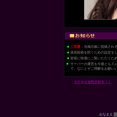
■
ご注意
：当掲示板に投稿され
■
迷惑投稿を防ぐための設定を
■
皆様に快適にご覧いただくた
■
サーバーの運営を今後ともス
で、なにとぞご理解をお願い
ステキな女性大好き！！
おなまえ