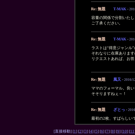
Re: 無題
T-MAK
-
201
容量の関係で分割いたし
ご了承ください。
Re: 無題
T-MAK
-
201
ラストは“得意ジャンル
それなりに在庫あります
リクエストあれば、お答
Re: 無題
風又
-
2016/12
ママのフォーマル。良い
そそりますねぇ～！
Re: 無題
ざとっ
-
2016
最初の2枚、すばらしい
[直接移動] [
1
] [
2
] [
3
] [
4
] [
5
] [
6
] [
7
] [
8
] [
9
] [
10
] [
11