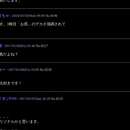
願いします。
りちゃ
-
2016/10/19(Wed) 09:09
No.8196
す。3枚目「お尻」のデカさ強調されて
樹
-
2017/01/06(Fri) 05:49
No.8227
真だよね？
ゅー
-
2017/01/06(Fri) 10:09
No.8228
大好きです！
イネンFAN
-
2017/01/07(Sat) 20:28
No.8229
。。。
リジナルかと思います。