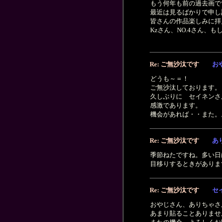
もう何年も前の過去画で
最近は見るばかりで申し
皆さんの作品楽しみに拝
Kzさん、NO.4さん、
Re: ご無沙汰です
お
どうも～＝！
ご無沙汰しております。
久しぶりに セイネンさ
感激であります。
機会があれば・・また。
Re: ご無沙汰です
あ
季節ねたですね。多い日
目移りするときがあり
Re: ご無沙汰です
セ
おやじさん、ありちゃさ
あまり貼ることありませ