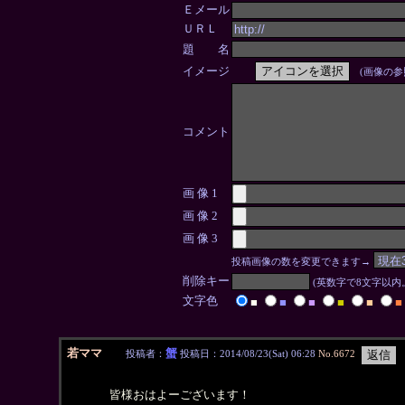
Ｅメール
ＵＲＬ
題 名
イメージ
(画像の参
コメント
画 像 1
画 像 2
画 像 3
投稿画像の数を変更できます→
削除キー
(英数字で8文字以
文字色
■
■
■
■
■
■
若ママ
蟹
投稿者：
投稿日：2014/08/23(Sat) 06:28
No.6672
皆様おはよーございます！