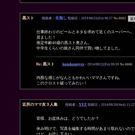
黒スト
名無し
投稿者：
投稿日：2014/08/22(Fri) 06:57
No.6662
仕事終わりのビールとネタを求めて近くのスーパーへ。
居ました！
推定年齢40歳の黒スト奥さん。
中学生くらいの娘さん同伴で買い物してました。
Re: 黒スト
komkomtyee
-
2014/08/22(Fri) 09:59
No.6666
内股な感じがなんともかわいいママさんですね。
このクロスト破ってみたい！
近所のママ友３人集
XYZ
投稿者：
投稿日：2014/08/20(Wed) 11:22
皆様、お盆休みは、どうでしたか？
休み明けで、写真を編集する時間があまり取れないので
けど、お許し下さい。