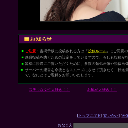
■
ご注意
：当掲示板に投稿される方は
「
投稿ルール
にご同意の
」
■
迷惑投稿を防ぐための設定をしていますので、もしも投稿が
■
皆様に快適にご覧いただくために、多数の類似画像や類似画
■
サーバーの運営を今後ともスムーズにさせて頂きたく、転送
で、なにとぞご理解をお願いいたします。
ステキな女性大好き！！
お尻が大好き！！
L-CUT
[
トップに戻る
] [
使いかた
] [
画
おなまえ