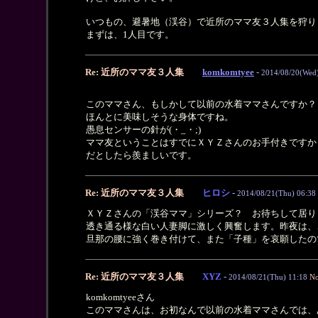
いつもの、避暑地（渓谷）で近所のママ友３人集を狩り
まずは、1人目です。
Re: 近所のママ友３人集
komkomtyee
-
2014/08/20(Wed)
このママさん、もしかして以前の水着ママさんですか？
ほんとに美味しそうな身体ですね。
愚息センサーの針が(・_・;)
ママ友ということはすでにＸＹＺさんのお手付きですか
だとしたら羨ましいです。
Re: 近所のママ友３人集
ヒロシ
-
2014/08/21(Thu) 06:38
ＸＹＺさんの「渓谷ママ」シリーズ？ お待ちして居り
透き通る様な白い人妻脚に激しく興奮します。昨夜は、
旦那の腰に強く巻き付けて、また「子種」を哀願したの
Re: 近所のママ友３人集
XYZ
-
2014/08/21(Thu) 11:18
No
komkomtyeeさん
このママさんは、お初なんで以前の水着ママさんでは、