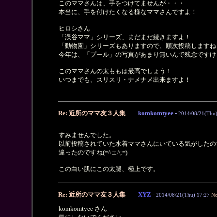
このママさんは、手をつけてませんが・・・
本当に、手を付けたくなる様なママさんですよ！
ヒロシさん
「渓谷ママ」シリーズ、まだまだ続きますよ！
「動物園」シリーズもありますので、順次投稿しますね
今年は、「プール」の写真があまり無いんで残念ですけ
このママさんの太ももは最高でしょう！
いつまでも、スリスリ・ナメナメ出来ますよ！
Re: 近所のママ友３人集
komkomtyee
-
2014/08/21(Thu)
すみませんでした。
以前投稿されていた水着ママさんにいている気がしたの
違ったのですね(=^ェ^;=)
この白い肌にこの太腿、極上です。
Re: 近所のママ友３人集
XYZ
-
2014/08/21(Thu) 17:27
No
komkomtyee さん