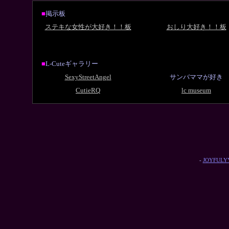
■
掲示板
ステキな女性が大好き！！板
おしり大好き！！板
■
L-Cuteギャラリー
SexyStreetAngel
サンバママが好き
CutieRQ
lc museum
-
JOYFULYY