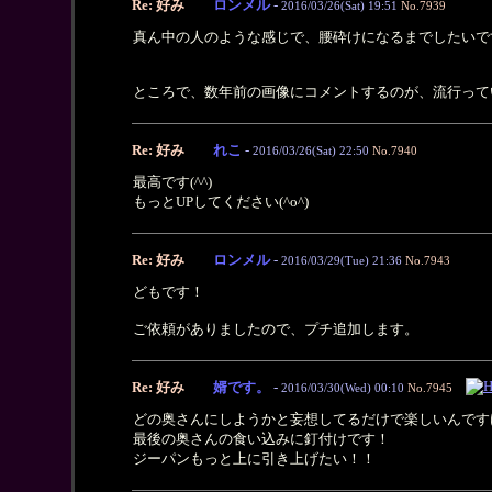
Re: 好み
ロンメル
-
2016/03/26(Sat) 19:51
No.7939
真ん中の人のような感じで、腰砕けになるまでしたいで
ところで、数年前の画像にコメントするのが、流行って
Re: 好み
れこ
-
2016/03/26(Sat) 22:50
No.7940
最高です(^^)
もっとUPしてください(^o^)
Re: 好み
ロンメル
-
2016/03/29(Tue) 21:36
No.7943
どもです！
ご依頼がありましたので、プチ追加します。
Re: 好み
婿です。
-
2016/03/30(Wed) 00:10
No.7945
どの奥さんにしようかと妄想してるだけで楽しいんですけ
最後の奥さんの食い込みに釘付けです！
ジーパンもっと上に引き上げたい！！