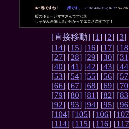
Re: 春ですね！
婿です。
-
2016/04/07(Thu) 07:32
No.796
股のゆるーいママさんですね笑
しゃがみ画像は形が分かってエロさ満開です！
[直接移動] [
1
] [
2
] [
3
] 
[
14
] [
15
] [
16
] [
17
] [
18
[
27
] [
28
] [
29
] [
30
] [
31
[
40
] [
41
] [
42
] [
43
] [
44
[
53
] [
54
] [
55
] [
56
] [
57
[
66
] [
67
] [
68
] [
69
] [
70
[
79
] [
80
] [
81
] [
82
] [
83
[
92
] [
93
] [
94
] [
95
] [
96
[
104
] [
105
] [
106
] [
10
[
114
] [
115
] [
116
] [
11