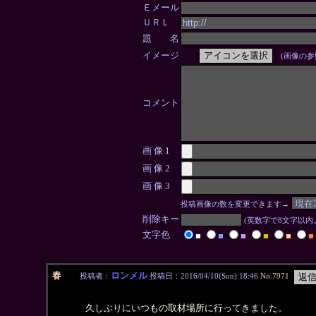
Ｅメール
ＵＲＬ
題 名
イメージ
(画像の参
コメント
画 像 1
画 像 2
画 像 3
投稿画像の数を変更できます→
削除キー
(英数字で8文字以
文字色
■
■
■
■
■
■
春
ロンメル
投稿者：
投稿日：2016/04/10(Sun) 18:46
No.7971
久しぶりにいつもの取材場所に行ってきました。