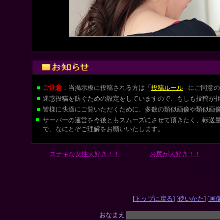
■
ご注意
：当掲示板に投稿される方は
「
投稿ルール
にご同意の
」
■
迷惑投稿を防ぐための設定をしていますので、もしも投稿が
■
皆様に快適にご覧いただくために、多数の類似画像や類似画
■
サーバーの運営を今後ともスムーズにさせて頂きたく、転送
で、なにとぞご理解をお願いいたします。
ステキな女性大好き！！
お尻が大好き！！
L-CUT
[
トップに戻る
] [
使いかた
] [
画
おなまえ