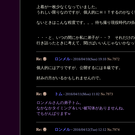
上着が一枚少なくなっていました。
うれしい限りなのですが、個人的にＨＩＴするのがなく
ないときはこんな程度です。。。待ち撮り現役時代の頃
・・・と、いつの間にか私に弟子が・・？ それだけの
行き詰ったときに考えて、聞けばいいんじゃないかなっ
Re: 春
ロンメル
-
2016/04/10(Sun) 19:10
No.7972
個人的にはアリですが、公開するにはＢ級です。
好みの方がいるかもしれませんので。
Re: 春
トム
-
2016/04/11(Mon) 11:02
No.7973
ロンメルさんの弟子トム。
なかなかタイミング＆いい被写体がありませんね。
でもがんばりますw
Re: 春
ロンメル
-
2016/04/12(Tue) 12:12
No.7974