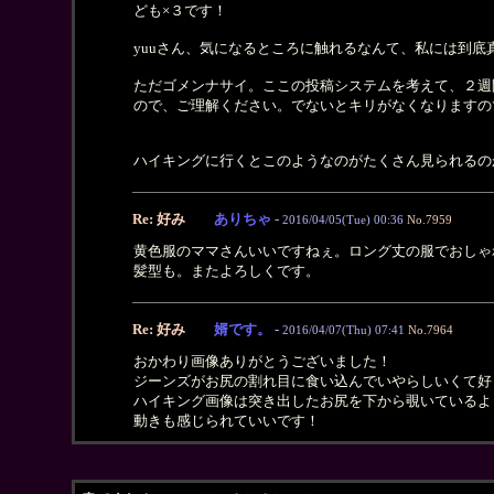
ども×３です！
yuuさん、気になるところに触れるなんて、私には到
ただゴメンナサイ。ここの投稿システムを考えて、２週
ので、ご理解ください。でないとキリがなくなりますので
ハイキングに行くとこのようなのがたくさん見られるの
Re: 好み
ありちゃ
-
2016/04/05(Tue) 00:36
No.7959
黄色服のママさんいいですねぇ。ロング丈の服でおしゃ
髪型も。またよろしくです。
Re: 好み
婿です。
-
2016/04/07(Thu) 07:41
No.7964
おかわり画像ありがとうございました！
ジーンズがお尻の割れ目に食い込んでいやらしいくて好
ハイキング画像は突き出したお尻を下から覗いているよ
動きも感じられていいです！