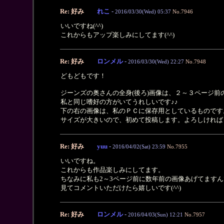
Re: 好み
れこ
-
2016/03/30(Wed) 05:37
No.7946
いいですね(^^)
これからもアップ楽しみにしてます(^^)
Re: 好み
ロンメル
-
2016/03/30(Wed) 22:27
No.7948
どもどもです！
ジーンズの奥さんの全身(後ろ)画像は、２～３ページ前
私と同じ嗜好の方がいてうれしいです♪♪
下の右の画像は、私のＰＣに保存用としているものです
サイズが大きいので、初めて投稿します。よろしければ
Re: 好み
yuu
-
2016/04/02(Sat) 23:59
No.7955
いいですね。
これからも作品楽しみにしてます。
ちなみに私も2～3ページ前に数年前の画像あげてますん
見てコメントいただけたら嬉しいです(^^)
Re: 好み
ロンメル
-
2016/04/03(Sun) 12:21
No.7957