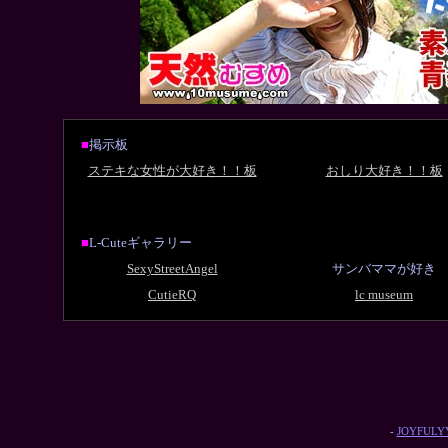
■
掲示板
ステキな女性が大好き！！板
おしり大好き！！板
■
L-Cuteギャラリー
SexyStreetAngel
サンバママが好き
CutieRQ
lc museum
-
JOYFULYY