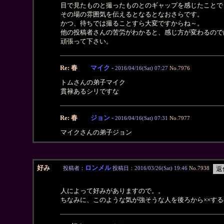
目で見たものと撮ったものとのギャップを感じたことで
その場の雰囲気を伝えるとなるとなおさらです。
かつ、待ちでは撮ることすら大変ですからね～。
他の投稿者さんの苦労がわかると、感じ方が変わるので
頑張って下さい。
Re: 春
マイク
-
2016/04/16(Sat) 07:27
No.7976
トムさんの弟子マイク
貫禄あるシリですな
Re: 春
ジョン
-
2016/04/16(Sat) 07:31
No.7977
マイクさんの弟子ジョン
好み
ロンメル
投稿者：
投稿日：2016/03/26(Sat) 19:46
No.7938
人によって好みがありますので。。
ちなみに、このような気が強そうな人を後ろから××す