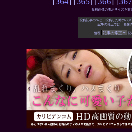
[
364
] [
365
] [
366
] [
36
投稿画像の表示サイズを変
投稿記事の№と、投稿した時のパス
記事の修正では、画像
処理
記