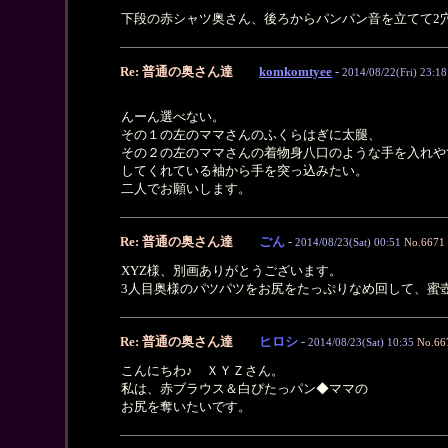
下段の赤シャツ奥さん、後ろからパンパン音を立てて2
Re: 普通の奥さん達
komkomtyee
-
2014/08/22(Fri) 23:18
んーん選べない。
その１の左のママさんのふくらはぎに太腿、
その２の左のママさんの着物身八口のような手を入れや
してくれている袖から手を突っ込みたい。
二人でお願いします。
Re: 普通の奥さん達
ごん
-
2014/08/23(Sat) 00:51
No.6671
XYZ様、別画ありがとうございます。
3人目奥様のパツパツをお尻をたっぷりなめ回して、蜜
Re: 普通の奥さん達
ヒロシ
-
2014/08/23(Sat) 10:35
No.66
こんにちわ♪ ＸＹＺさん。
私は、赤ブラウス＆白ぴたっパン◆ママの
お尻を奪いたいです。