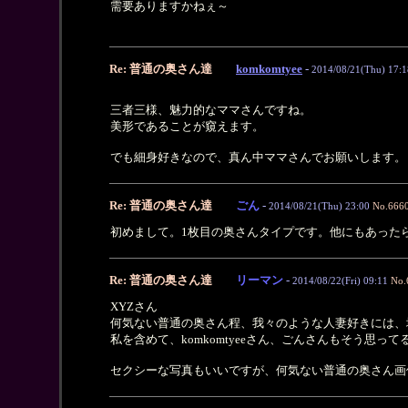
需要ありますかねぇ～
Re: 普通の奥さん達
komkomtyee
-
2014/08/21(Thu) 17:1
三者三様、魅力的なママさんですね。
美形であることが窺えます。
でも細身好きなので、真ん中ママさんでお願いします。
Re: 普通の奥さん達
ごん
-
2014/08/21(Thu) 23:00
No.666
初めまして。1枚目の奥さんタイプです。他にもあった
Re: 普通の奥さん達
リーマン
-
2014/08/22(Fri) 09:11
No.
XYZさん
何気ない普通の奥さん程、我々のような人妻好きには、
私を含めて、komkomtyeeさん、ごんさんもそう思っ
セクシーな写真もいいですが、何気ない普通の奥さん画