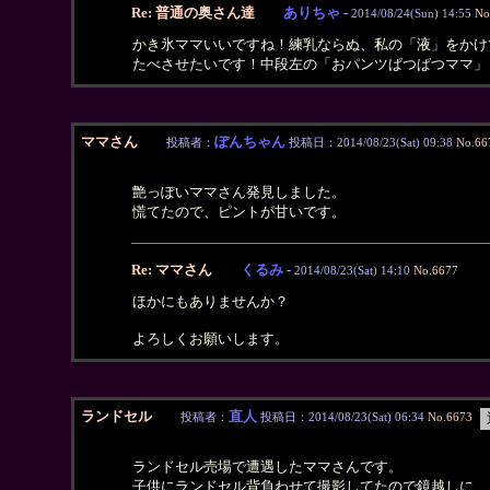
Re: 普通の奥さん達
ありちゃ
-
2014/08/24(Sun) 14:55
No
かき氷ママいいですね！練乳ならぬ、私の「液」をかけ
たべさせたいです！中段左の「おパンツぱつぱつママ」
ママさん
ぽんちゃん
投稿者：
投稿日：2014/08/23(Sat) 09:38
No.66
艶っぽいママさん発見しました。
慌てたので、ピントが甘いです。
Re: ママさん
くるみ
-
2014/08/23(Sat) 14:10
No.6677
ほかにもありませんか？
よろしくお願いします。
ランドセル
直人
投稿者：
投稿日：2014/08/23(Sat) 06:34
No.6673
ランドセル売場で遭遇したママさんです。
子供にランドセル背負わせて撮影してたので鏡越しに