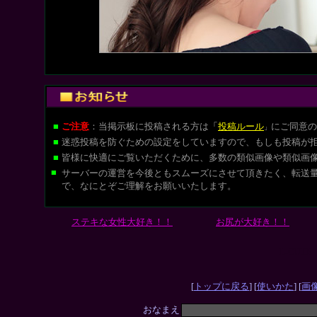
■
ご注意
：当掲示板に投稿される方は
「
投稿ルール
にご同意の
」
■
迷惑投稿を防ぐための設定をしていますので、もしも投稿が
■
皆様に快適にご覧いただくために、多数の類似画像や類似画
■
サーバーの運営を今後ともスムーズにさせて頂きたく、転送
で、なにとぞご理解をお願いいたします。
ステキな女性大好き！！
お尻が大好き！！
L-CUT
[
トップに戻る
] [
使いかた
] [
画
おなまえ