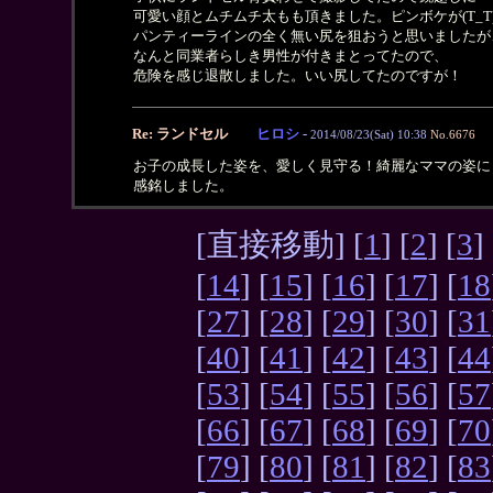
可愛い顔とムチムチ太もも頂きました。ピンボケが(T_T
パンティーラインの全く無い尻を狙おうと思いましたが
なんと同業者らしき男性が付きまとってたので、
危険を感じ退散しました。いい尻してたのですが！
Re: ランドセル
ヒロシ
-
2014/08/23(Sat) 10:38
No.6676
お子の成長した姿を、愛しく見守る！綺麗なママの姿に
感銘しました。
[直接移動] [
1
] [
2
] [
3
] 
[
14
] [
15
] [
16
] [
17
] [
18
[
27
] [
28
] [
29
] [
30
] [
31
[
40
] [
41
] [
42
] [
43
] [
44
[
53
] [
54
] [
55
] [
56
] [
57
[
66
] [
67
] [
68
] [
69
] [
70
[
79
] [
80
] [
81
] [
82
] [
83