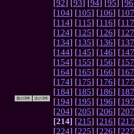
[
92
] [
93
] [
94
] [
95
] [
96
[
104
] [
105
] [
106
] [
10
[
114
] [
115
] [
116
] [
11
[
124
] [
125
] [
126
] [
12
[
134
] [
135
] [
136
] [
13
[
144
] [
145
] [
146
] [
14
[
154
] [
155
] [
156
] [
15
[
164
] [
165
] [
166
] [
16
[
174
] [
175
] [
176
] [
17
[
184
] [
185
] [
186
] [
18
[
194
] [
195
] [
196
] [
19
[
204
] [
205
] [
206
] [
20
[214]
[
215
] [
216
] [
21
[
224
] [
225
] [
226
] [
22