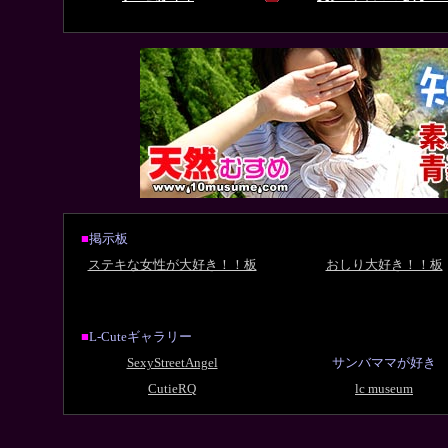
■
掲示板
ステキな女性が大好き！！板
おしり大好き！！板
■
L-Cuteギャラリー
SexyStreetAngel
サンバママが好き
CutieRQ
lc museum