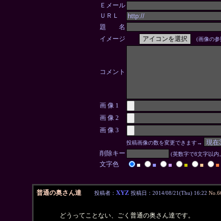
Ｅメール
ＵＲＬ
題 名
イメージ
(画像の参
コメント
画 像 1
画 像 2
画 像 3
投稿画像の数を変更できます→
削除キー
(英数字で8文字以
文字色
■
■
■
■
■
■
普通の奥さん達
XYZ
投稿者：
投稿日：2014/08/21(Thu) 16:22
No.6
どうってことない、ごく普通の奥さん達です。