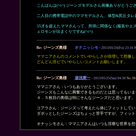
こんばんは(^○^) ジーンズモデルさん画像ありがとうござ
二人目の携帯電話中のママモデルさん、体型&尻丘タレ
35才を超えたママさんって、所得に関係なく(服装やエ
ェロモンが出まくりですね(^○^)
Re: ジーンズ奥様
オナニッシモ
-
2013/05/24(Fri) 23:16
N
ママニアさんのコメントでいやらしさが倍増して想像し
どんどん淫ビでいやらしいコメントお願いします。
Re: ジーンズ奥様
湯浅憲一
-
2013/05/25(Sat) 04:30
No.38
ママニアさん：いつもありがとうございます。
ジーンズもこんなに興奮できるものだとは思ってもいま
４．５枚目の奥様は特にそんなジーンズだと思います。
コアラさん：ジーンズって考えたら体にフィットしてい
ダボッとしたジーンズはちょっと苦手ですが、フィット
オナッシモさん：ママニアさんはいつも淫靡な世界を想