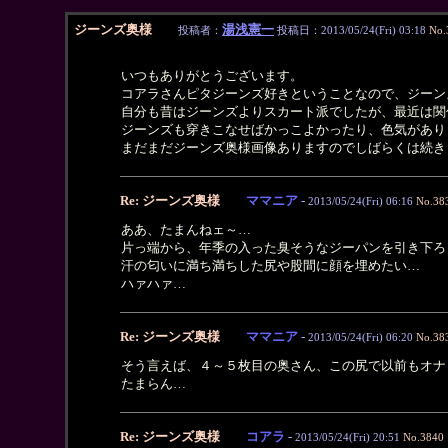
ジーンズ奥様
湯浅憲一
投稿者：
投稿日：2013/05/24(Fri) 03:18
No.
いつもありがとうございます。
コアラさんピタジーンズ好きということなので、ジーン
自分も昔はジーンズよりスカート派でしたが、最近は関
ジーンズも穿きこなせばかっこよかったり、色気があり
まだまだジーンズ奥様画像ありますのでしばらくは続き
Re: ジーンズ奥様
ママニア
-
2013/05/24(Fri) 06:16
No.38
ああ、たまんねェ～…
片っ端から、年季の入った臭そうなジーパンを引き下ろ
汗の匂いに満ち満ちした尻や股間に顔を埋めたい…
ハァハァ…
Re: ジーンズ奥様
ママニア
-
2013/05/24(Fri) 06:20
No.38
そう言えば、４～５枚目の奥さん、この尻で以前もオナ
たまらん…
Re: ジーンズ奥様
コアラ
-
2013/05/24(Fri) 20:51
No.3840