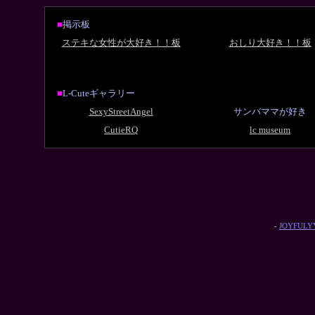
■
掲示板
ステキな女性が大好き！！板
おしり大好き！！板
■
L-Cuteギャラリー
SexyStreetAngel
サンバママが好き
CutieRQ
lc museum
-
JOYFULYY