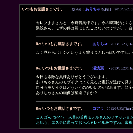
いつもお世話さまです。
ありちゃ
投稿者：
投稿日：2013/05/23(Th
セレブままさんと、今時若奥様です。今の時期がたくさ
湯浅さん、モザの件は気にしたことないのですが、。自
Re: いつもお世話さまです。
ありちゃ
-
2013/05/23(Thu
よく見たらボカシというより塗りつぶしっぽいですね。
Re: いつもお世話さまです。
湯浅憲一
-
2013/05/23(Thu
今日も素敵な奥様ありがとうございます。
ありちゃさんのモザイクはよく見ると素顔が透けて見え
自分もモザイクはどういうのがいいのか悩みます。顔全
ありちゃさんの画像は望遠ですか？
Re: いつもお世話さまです。
コアラ
-
2013/05/23(Thu) 
こんばんは(^○^) 一人目の若奥モデルさんのファッシ
お肌も、エステに通っておられるレベル級ですね。富裕層