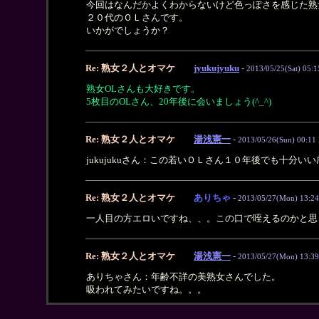
今回はなんだかよくわからないけど色っぽさを感じた熟
２０代のＯＬさんです。
いかがでしょうか？
Re: 熟女２人とオマケ
jyukujyuku
-
2013/05/25(Sat) 05:1
熟女OLさんも大好きです。
5枚目のOLさん、20年後に会いましょう(^_^)
Re: 熟女２人とオマケ
湯浅憲一
-
2013/05/26(Sun) 00:11
jukujukuさん：この若いＯＬさん１０年後でも十分い
Re: 熟女２人とオマケ
ありちゃ
-
2013/05/27(Mon) 13:24
一人目の方エロいですね、、。この口で咥えるのかと思
Re: 熟女２人とオマケ
湯浅憲一
-
2013/05/27(Mon) 13:39
ありちゃさん：年齢不詳の美熟女さんでした。
吸われてみたいですね。。。