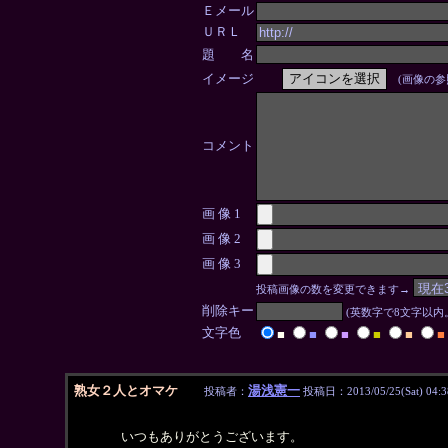
Ｅメール
ＵＲＬ
題 名
イメージ
(画像の参
コメント
画 像 1
画 像 2
画 像 3
投稿画像の数を変更できます→
削除キー
(英数字で8文字以
文字色
■
■
■
■
■
■
熟女２人とオマケ
湯浅憲一
投稿者：
投稿日：2013/05/25(Sat) 04:3
いつもありがとうございます。