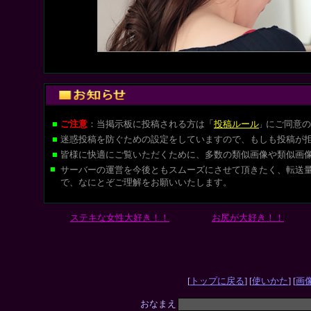
■
ご注意
：当掲示板に投稿される方は
「
投稿ルール
にご同意の
」
■
迷惑投稿を防ぐための設定をしていますので、もしも投稿が
■
皆様に快適にご覧いただくために、多数の類似画像や類似画
■
サーバーの運営を今後ともスムーズにさせて頂きたく、転送
で、なにとぞご理解をお願いいたします。
ステキな女性大好き！！
お尻が大好き！！
L-CUT
[
トップに戻る
] [
使いかた
] [
画
おなまえ