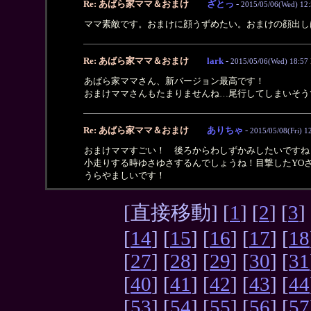
Re: あばら家ママ＆おまけ
ざとっ
-
2015/05/06(Wed) 12
ママ素敵です。おまけに顔うずめたい。おまけの顔出
Re: あばら家ママ＆おまけ
lark
-
2015/05/06(Wed) 18:57
あばら家ママさん、新バージョン最高です！
おまけママさんもたまりませんね…尾行してしまいそう
Re: あばら家ママ＆おまけ
ありちゃ
-
2015/05/08(Fri) 1
おまけママすごい！ 後ろからわしずかみしたいですね
小走りする時ゆさゆさするんでしょうね！目撃したYO
うらやましいです！
[直接移動] [
1
] [
2
] [
3
] 
[
14
] [
15
] [
16
] [
17
] [
18
[
27
] [
28
] [
29
] [
30
] [
31
[
40
] [
41
] [
42
] [
43
] [
44
[
53
] [
54
] [
55
] [
56
] [
57