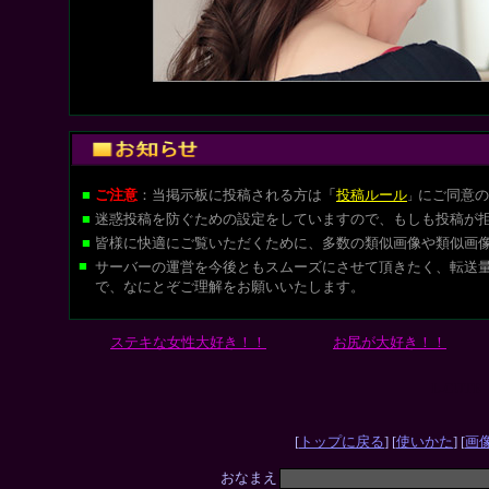
■
ご注意
：当掲示板に投稿される方は
「
投稿ルール
にご同意の
」
■
迷惑投稿を防ぐための設定をしていますので、もしも投稿が
■
皆様に快適にご覧いただくために、多数の類似画像や類似画
■
サーバーの運営を今後ともスムーズにさせて頂きたく、転送
で、なにとぞご理解をお願いいたします。
ステキな女性大好き！！
お尻が大好き！！
L-CUT
[
トップに戻る
] [
使いかた
] [
画
おなまえ