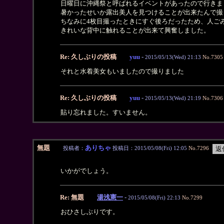
日曜日に沖縄祭と呼ばれるイベントがあったので行きま
暑かったせいか露出美人を見つけることが出来たんで撮
ちなみに4枚目撮ったときにすぐ後ろだったため、人ご
きれいな背中に触れることが出来て興奮しました。
Re: 久しぶりの投稿
yuu
-
2015/05/13(Wed) 21:13
No.7305
それと水着美女もいましたので撮りました
Re: 久しぶりの投稿
yuu
-
2015/05/13(Wed) 21:19
No.7306
貼り忘れました。すいません。
無題
ありちゃ
投稿者：
投稿日：2015/05/08(Fri) 12:05
No.7296
いかがでしょう。
Re: 無題
湯浅憲一
-
2015/05/08(Fri) 22:13
No.7299
おひさしぶりです。