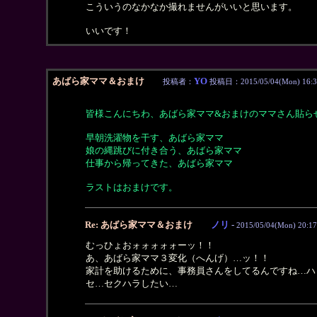
こういうのなかなか撮れませんがいいと思います。
いいです！
あばら家ママ＆おまけ
YO
投稿者：
投稿日：2015/05/04(Mon) 16:3
皆様こんにちわ、あばら家ママ&おまけのママさん貼ら
早朝洗濯物を干す、あばら家ママ
娘の縄跳びに付き合う、あばら家ママ
仕事から帰ってきた、あばら家ママ
ラストはおまけです。
Re: あばら家ママ＆おまけ
ノリ
-
2015/05/04(Mon) 20:17
むっひょおォォォォォーッ！！
あ、あばら家ママ３変化（へんげ）…ッ！！
家計を助けるために、事務員さんをしてるんですね…ハ
セ…セクハラしたい…