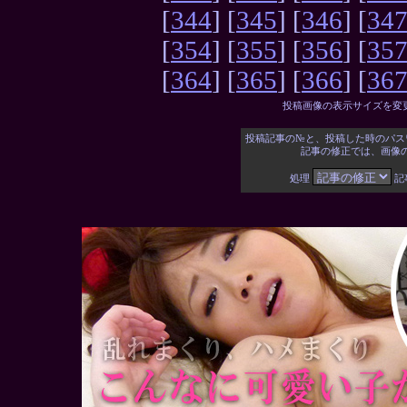
[
344
] [
345
] [
346
] [
34
[
354
] [
355
] [
356
] [
35
[
364
] [
365
] [
366
] [
36
投稿画像の表示サイズを変
投稿記事の№と、投稿した時のパス
記事の修正では、画像
処理
記