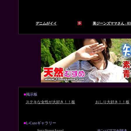
■
掲示板
ステキな女性が大好き！！板
おしり大好き！！板
■
L-Cuteギャラリー
SexyStreetAngel
サンバママが好き