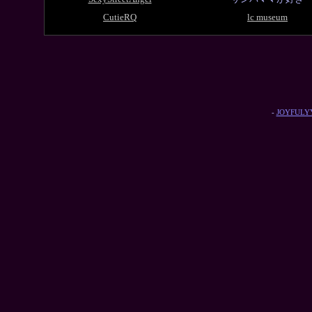
CutieRQ
lc museum
-
JOYFULYY