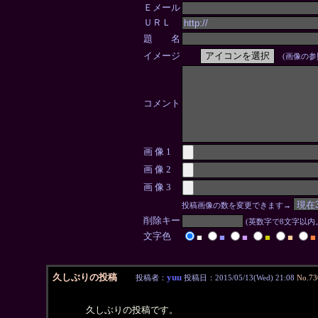
Ｅメール
ＵＲＬ
題 名
イメージ
(画像の参
コメント
画 像 1
画 像 2
画 像 3
投稿画像の数を変更できます→
削除キー
(英数字で8文字以
文字色
■
■
■
■
■
■
久しぶりの投稿
yuu
投稿者：
投稿日：2015/05/13(Wed) 21:08
No.73
久しぶりの投稿です。