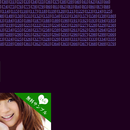
] [
30
] [
31
] [
32
] [
33
] [
34
] [
35
] [
36
] [
37
] [
38
] [
39
] [
40
] [
41
] [
42
] [
43
] [
44
]
] [
74
] [
75
] [
76
] [
77
] [
78
] [
79
] [
80
] [
81
] [
82
] [
83
] [
84
] [
85
] [
86
] [
87
] [
88
]
] [
114
] [
115
] [
116
] [
117
] [
118
] [
119
] [
120
] [
121
] [
122
] [
123
] [
124
] [
125
]
48
] [
149
] [
150
] [
151
] [
152
] [
153
] [
154
] [
155
] [
156
] [
157
] [
158
] [
159
] [
160
]
83
] [
184
] [
185
] [
186
] [
187
] [
188
] [
189
] [
190
] [
191
] [
192
] [
193
] [
194
] [
195
]
18
] [
219
] [
220
] [
221
] [
222
] [
223
] [
224
] [
225
] [
226
] [
227
] [
228
] [
229
] [
230
]
53
] [
254
] [
255
] [
256
] [
257
] [
258
] [
259
] [
260
] [
261
] [
262
] [
263
] [
264
] [
265
]
88
] [
289
] [
290
] [
291
] [
292
] [
293
] [
294
] [
295
] [
296
] [
297
] [
298
] [
299
] [
300
]
23
] [
324
] [
325
] [
326
] [
327
] [
328
] [
329
] [
330
] [
331
] [
332
] [
333
] [
334
] [
335
]
58
] [
359
] [
360
] [
361
] [
362
] [
363
] [
364
] [
365
] [
366
] [
367
] [
368
] [
369
] [
370
]