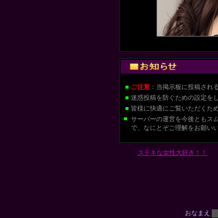
■
ご注意
：当掲示板に投稿され
■
迷惑投稿を防ぐための設定を
■
皆様に快適にご覧いただくた
■
サーバーの運営を今後ともス
で、なにとぞご理解をお願い
ステキな女性大好き！！
おなまえ