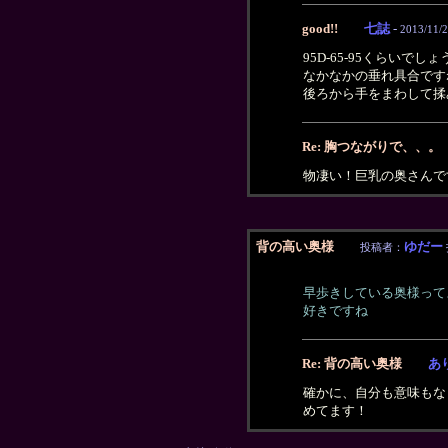
good!!
七誌
-
2013/11/2
95D-65-95くらいでし
なかなかの垂れ具合です
後ろから手をまわして揉
Re: 胸つながりで、、。
物凄い！巨乳の奥さんで
背の高い奥様
ゆだー
投稿者：
早歩きしている奥様って
好きですね
Re: 背の高い奥様
あ
確かに、自分も意味もな
めてます！