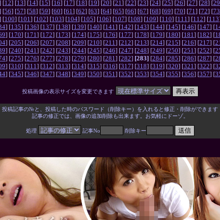
] [
12
] [
13
] [
14
] [
15
] [
16
] [
17
] [
18
] [
19
] [
20
] [
21
] [
22
] [
23
] [
24
] [
25
] [
26
] [
27
] [
28
] [
29
] [
56
] [
57
] [
58
] [
59
] [
60
] [
61
] [
62
] [
63
] [
64
] [
65
] [
66
] [
67
] [
68
] [
69
] [
70
] [
71
] [
72
] [
73
] [
100
] [
101
] [
102
] [
103
] [
104
] [
105
] [
106
] [
107
] [
108
] [
109
] [
110
] [
111
] [
112
] [
113
34
] [
135
] [
136
] [
137
] [
138
] [
139
] [
140
] [
141
] [
142
] [
143
] [
144
] [
145
] [
146
] [
147
] [
1
69
] [
170
] [
171
] [
172
] [
173
] [
174
] [
175
] [
176
] [
177
] [
178
] [
179
] [
180
] [
181
] [
182
] [
1
04
] [
205
] [
206
] [
207
] [
208
] [
209
] [
210
] [
211
] [
212
] [
213
] [
214
] [
215
] [
216
] [
217
] [
2
39
] [
240
] [
241
] [
242
] [
243
] [
244
] [
245
] [
246
] [
247
] [
248
] [
249
] [
250
] [
251
] [
252
] [
2
74
] [
275
] [
276
] [
277
] [
278
] [
279
] [
280
] [
281
] [
282
]
[283]
[
284
] [
285
] [
286
] [
287
] [
2
09
] [
310
] [
311
] [
312
] [
313
] [
314
] [
315
] [
316
] [
317
] [
318
] [
319
] [
320
] [
321
] [
322
] [
3
44
] [
345
] [
346
] [
347
] [
348
] [
349
] [
350
] [
351
] [
352
] [
353
] [
354
] [
355
] [
356
] [
357
] [
3
投稿画像の表示サイズを変更できます
投稿記事の№と、投稿した時のパスワード（削除キー）を入れると修正・削除ができます
記事の修正では、画像の追加削除も出来ます。お気軽にドーゾ。
処理
記事No
削除キー