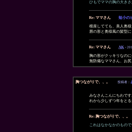
ひもでママの胸の大きさ
Re: ママさん
短小の
模座してても、美人奥様
唇の形と奥様風の髪型に
Re: ママさん
AK
-
201
胸の形がクッキリなのに全
無防備なママさん、お尻も
胸つながりで、、。
投稿者：
みなさんこんにちわです
れから少しずつ年をと
Re: 胸つながりで、、。
これはなかなかのもので