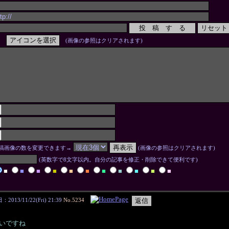
(画像の参照はクリアされます)
稿画像の数を変更できます→
(画像の参照はクリアされます)
(英数字で8文字以内。自分の記事を修正・削除できて便利です)
■
■
■
■
■
■
■
■
■
■
■
2013/11/22(Fri) 21:39
No.5234
いですね