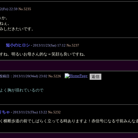
2(Fri) 22:59
No.5235
ょうか。
ねぇ。
みしだきたいです。
短小のヒロシ
-
2013/11/23(Sat) 17:12
No.5237
すね。明るいお母さん的な＝笑顔も良いですね。
投稿日：2013/11/20(Wed) 23:02
No.5226
よく胸が揺れているので
りちゃ
-
2013/11/21(Thu) 13:22
No.5232
く横断歩道の前でしばらく立ってる時ありますよ！赤信号になる寸前みんな