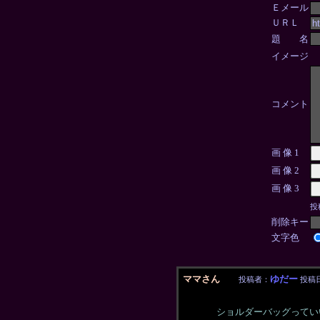
Ｅメール
ＵＲＬ
題 名
イメージ
コメント
画 像 1
画 像 2
画 像 3
投
削除キー
文字色
ママさん
ゆだー
投稿者：
投稿日：
ショルダーバッグってい