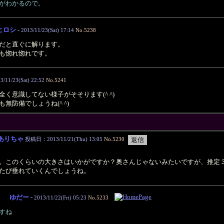
がわかるので。
ヒロシ
-
2013/11/23(Sat) 17:14
No.5238
だと直ぐに解ります。
も惚れ惚れです。
3/11/23(Sat) 22:52
No.5241
く意識してない様子がそそります(^ ^)
無防備でしょうね(^ ^)
ありちゃ
投稿日：2013/11/21(Thu) 13:05
No.5230
。このくらいの大きさはいかがですか？奥さんじゃないみたいですが、推定
るたび垂れていくんでしょうね。
ゆだー
-
2013/11/22(Fri) 05:23
No.5233
すね