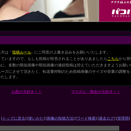
る方は
「
投稿ルール
にご同意の上書き込みをお願いいたします。
」
していますので、もしも投稿が拒否されることがありあましたら
こちら
から管
めに、多数の類似画像や類似画像の連続投稿は控えていただきますようお願い
ムーズにさせて頂きたく、転送量抑制のため投稿画像のサイズや容量の調整を
いたします。
お尻が大好き！！
ママさん・熟女が大好き！！
L-CUTE ママさん・熟女が好き！！
[
トップに戻る
] [
使いかた
] [
画像の投稿方法
] [
ワード検索
] [
過去ログ
] [
管理用
]