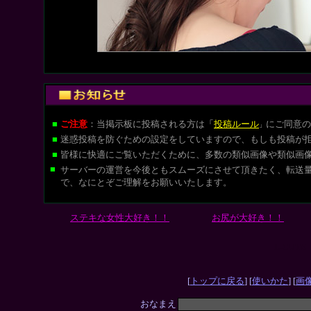
■
ご注意
：当掲示板に投稿される方は
「
投稿ルール
にご同意の
」
■
迷惑投稿を防ぐための設定をしていますので、もしも投稿が
■
皆様に快適にご覧いただくために、多数の類似画像や類似画
■
サーバーの運営を今後ともスムーズにさせて頂きたく、転送
で、なにとぞご理解をお願いいたします。
ステキな女性大好き！！
お尻が大好き！！
L-CUT
[
トップに戻る
] [
使いかた
] [
画
おなまえ