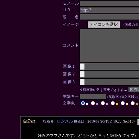
Ｅメール
ＵＲＬ
題 名
イメージ
(画像の参
コメント
画 像 1
画 像 2
画 像 3
投稿画像の数を変更できます→
削除キー
(英数字で8文字以
文字色
■
■
■
■
■
■
自分の
ロンメル
投稿者：
投稿日：2016/09/20(Tue) 10:22
No.8157
好みのママさんです。どちらかと言うと細身がタイプ♪