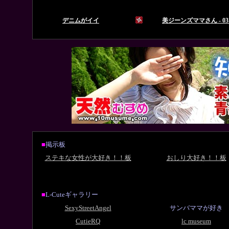
■
掲示板
ステキな女性が大好き！！板
おしり大好き！！板
■
L-Cuteギャラリー
SexyStreetAngel
サンバママが好き
CutieRQ
lc museum