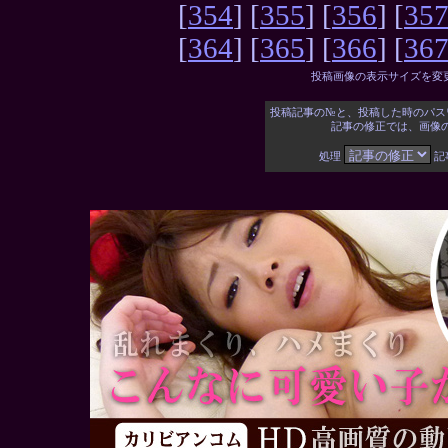
[
354
] [
355
] [
356
] [
35
[
364
] [
365
] [
366
] [
36
投稿画像の表示サイズを変
投稿記事の№と、投稿した時のパス
記事の修正では、画像
処理
記