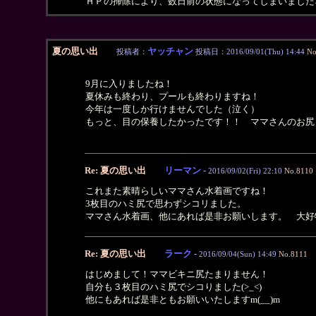
ＨＰの掃除により、数日前の状態になってしまいました
夏の思い出
ヤッチャン
投稿者：
投稿日：2016/09/01(Thu) 14:44
No
9月に入りましたね！
夏休みも終わり、プールも終わりますね！
今年は一度しか行けませんでした（泣く）
もっと、目の保養したかったです！！ ママさんのお尻
Re: 夏の思い出
リーマン
-
2016/09/02(Fri) 22:10
No.8110
これまた素晴らしいママさん水着画ですね！
3枚目のハミ尻で思わずシコリました。
ママさん水着画、他にあれば是非お願いします。 大好
Re: 夏の思い出
ラーク
-
2016/09/04(Sun) 14:49
No.8111
はじめまして！ママビキニ尻たまりません！
自分も３枚目のハミ尻でシコりました(>_<)
他にもあれば是非ともお願いいたしますm(__)m