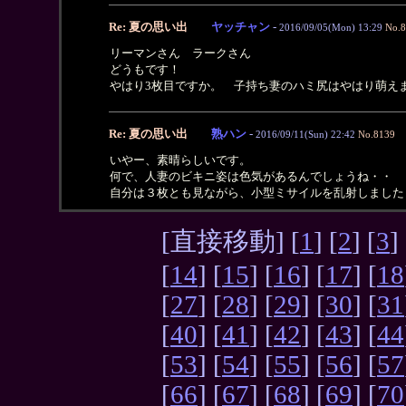
Re: 夏の思い出
ヤッチャン
-
2016/09/05(Mon) 13:29
No.
リーマンさん ラークさん
どうもです！
やはり3枚目ですか。 子持ち妻のハミ尻はやはり萌え
Re: 夏の思い出
熟ハン
-
2016/09/11(Sun) 22:42
No.8139
いやー、素晴らしいです。
何で、人妻のビキニ姿は色気があるんでしょうね・・
自分は３枚とも見ながら、小型ミサイルを乱射しました
[直接移動] [
1
] [
2
] [
3
] 
[
14
] [
15
] [
16
] [
17
] [
18
[
27
] [
28
] [
29
] [
30
] [
31
[
40
] [
41
] [
42
] [
43
] [
44
[
53
] [
54
] [
55
] [
56
] [
57
[
66
] [
67
] [
68
] [
69
] [
70