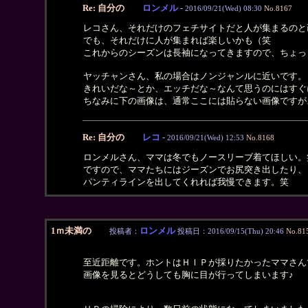
Re: 自分の
ロンメル
-
2016/09/21(Wed) 08:30
No.8167
レコさん、それだけのフェチサイトだと人が集まるのと
でも、それだけに人が集まれば楽しいかも（笑
これからのシーズンは長袖になってきますので、ちょっ
ヤッチャンさん、私の場合はノンジャンルに近いです。
きれいだな～とか、エッチだな～なんて思うのにはすぐ
ちなみに下の画像は、通常ここには貼らない画像ですが
Re: 自分の
レコ
-
2016/09/21(Wed) 12:53
No.8168
ロンメルさん、ママは冬でもノースリーブ着てほしい。
ですので、ママたちにはジーズンでお尻突き出したり、
パンティラインを出してくれれば我慢できます。笑
1ｍ未満の
ロンメル
投稿者：
投稿日：2016/09/15(Thu) 20:46
No.81
至近距離です。ホントはＨＩＰが採りたかったママさん
画像を見るとどうしても胸に目が行ってしまいます♪