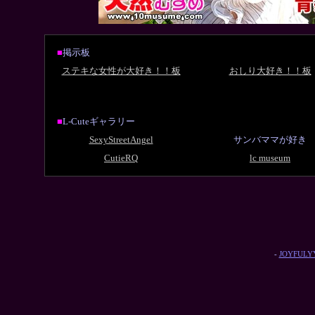
■
掲示板
ステキな女性が大好き！！板
おしり大好き！！板
■
L-Cuteギャラリー
SexyStreetAngel
サンバママが好き
CutieRQ
lc museum
-
JOYFULYY