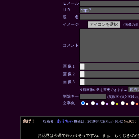
Ｅメール
ＵＲＬ
題 名
イメージ
(画像の参
コメント
画 像 1
画 像 2
画 像 3
投稿画像の数を変更できます→
削除キー
(英数字で8文字以
文字色
■
■
■
■
■
■
急げ！
ありちゃ
投稿者：
投稿日：2018/04/02(Mon) 10:42
No.9200
お花見は今週で終わりそうですね。まぁ、もうじきGW