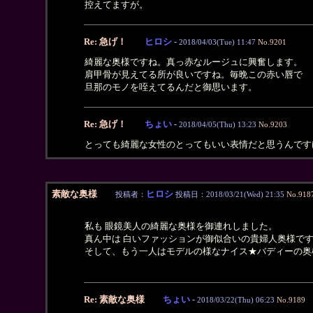
控えてますが。
Re: 急げ！
ヒロシ
-
2018/04/03(Tue) 11:47
No.9201
綺麗な奥様ですね。真っ赤なルージュに興奮します。
肩甲骨が見えてる所が良いですね。毎晩この赤い唇で
旦那のモノを咥えてるんだと御思います。
Re: 急げ！
ちょい
-
2018/04/05(Thu) 13:23
No.9203
とっても綺麗な女性のとってもいい表情だと思うんです
素敵な奥様
ヒロシ
投稿者：
投稿日：2018/03/21(Wed) 21:35
No.918
私も 眼鏡美人の綺麗な奥様を御連れしました。
真ん中は 白いファッションが御似合いの貴婦人奥様で
そして、もう一人はモデルの様なナイス★バディーの奥
Re: 素敵な奥様
ちょい
-
2018/03/22(Thu) 06:23
No.9189