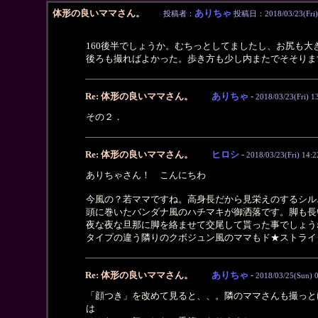
体形の良いママさん。
ありちゃ
投稿者：
投稿日：2018/03/23(Fri)
160後半でしょうか。むちっとしてましたし、お尻も大
後ろも撮ればよかった。歩き方も少し内またでそそりま
Re: 体形の良いママさん。
ありちゃ
-
2018/03/23(Fri) 1
その２．
Re: 体形の良いママさん。
ヒロシ
-
2018/03/23(Fri) 14:2
ありちゃさん！ こんにちわ
今風の？若ママですね。高身長だから見栄えのするシル
頭に巻いたバンダナ風のハチマキが御洒落です。脚も長
夜な夜な旦那に脚を絡ませて交尾して貰った事でしょう
タイプの違う隣りのクボジュン風のママもド★ストライ
Re: 体形の良いママさん。
ありちゃ
-
2018/03/25(Sun) 
「顔つき」を改めて見ると、、。隣のママさんも撮っと
は