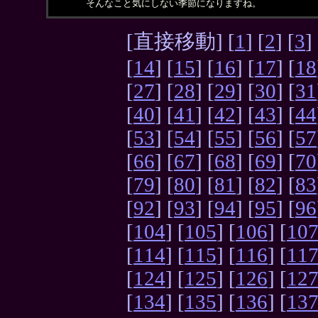
そんなこと気にしない季節になりますね。
[直接移動] [
1
] [
2
] [
3
] 
[
14
] [
15
] [
16
] [
17
] [
18
[
27
] [
28
] [
29
] [
30
] [
31
[
40
] [
41
] [
42
] [
43
] [
44
[
53
] [
54
] [
55
] [
56
] [
57
[
66
] [
67
] [
68
] [
69
] [
70
[
79
] [
80
] [
81
] [
82
] [
83
[
92
] [
93
] [
94
] [
95
] [
96
[
104
] [
105
] [
106
] [
10
[
114
] [
115
] [
116
] [
11
[
124
] [
125
] [
126
] [
12
[
134
] [
135
] [
136
] [
13