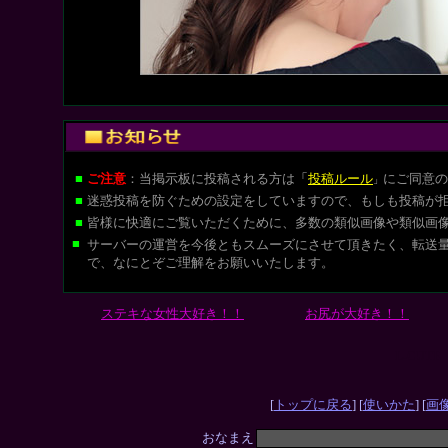
■
ご注意
：当掲示板に投稿される方は
「
投稿ルール
にご同意の
」
■
迷惑投稿を防ぐための設定をしていますので、もしも投稿が
■
皆様に快適にご覧いただくために、多数の類似画像や類似画
■
サーバーの運営を今後ともスムーズにさせて頂きたく、転送
で、なにとぞご理解をお願いいたします。
ステキな女性大好き！！
お尻が大好き！！
L-CUT
[
トップに戻る
] [
使いかた
] [
画
おなまえ