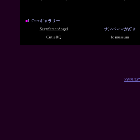
■
L-Cuteギャラリー
SexyStreetAngel
サンバママが好き
CutieRQ
lc museum
-
JOYFULYY