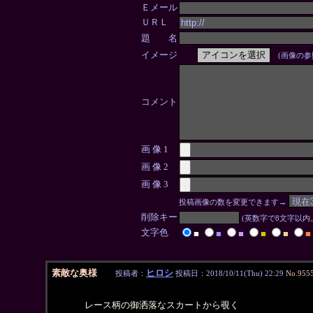
Ｅメール
ＵＲＬ
題 名
イメージ
(画像の参
コメント
画 像 1
画 像 2
画 像 3
投稿画像の数を変更できます→
削除キー
(英数字で8文字以
文字色
■
■
■
■
■
■
素敵な奥様
ヒロシ
投稿者：
投稿日：2018/10/11(Thu) 22:29
No.955
レース柄の御洒落なスカートから覗く