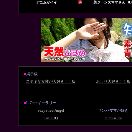
■
掲示板
ステキな女性が大好き！！板
おしり大好き！！板
■
L-Cuteギャラリー
SexyStreetAngel
サンバママが好き
CutieRQ
lc museum