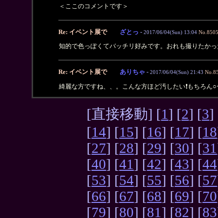
＜ここのコメントです＞
Re: イベント展で
ざとっ
-
2017/06/04(Sun) 13:04
No.850
知的で色っぽくてバッチリ好みです。おれも撮りたかっ
Re: イベント展で
ありちゃ
-
2017/06/04(Sun) 21:43
No.8
綺麗な方ですね、、。こんな方ほど汚したい❗もちろん○
[直接移動] [
1
] [
2
] [
3
] 
[
14
] [
15
] [
16
] [
17
] [
18
[
27
] [
28
] [
29
] [
30
] [
31
[
40
] [
41
] [
42
] [
43
] [
44
[
53
] [
54
] [
55
] [
56
] [
57
[
66
] [
67
] [
68
] [
69
] [
70
[
79
] [
80
] [
81
] [
82
] [
83