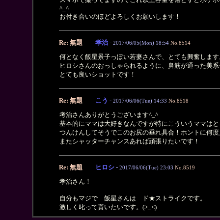
^_^
お付き合いのほどよろしくお願いします！
Re: 無題
孝治
-
2017/06/05(Mon) 18:54
No.8514
何となく飯星景子っぽい若妻さんで、とても興奮します
ヒロシさんのおっしゃられるように、鼻筋が通った美系
とても良いショットです！
Re: 無題
こう
-
2017/06/06(Tue) 14:33
No.8518
考治さんありがとうございます^_^
基本的にママは大好きなんですが特にこういうママはと
つんけんしてそうでこのお尻の垂れ具合！ホントに何度見
またシャッターチャンスあれば頑張りたいです！
Re: 無題
ヒロシ
-
2017/06/06(Tue) 23:03
No.8519
孝治さん！
自分もマジで 飯星さんは ド★ストライクです。
激しく叱って貰いたいです。(>_<)