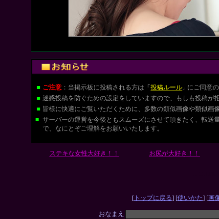
■
ご注意
：当掲示板に投稿される方は
「
投稿ルール
にご同意の
」
■
迷惑投稿を防ぐための設定をしていますので、もしも投稿が
■
皆様に快適にご覧いただくために、多数の類似画像や類似画
■
サーバーの運営を今後ともスムーズにさせて頂きたく、転送
で、なにとぞご理解をお願いいたします。
ステキな女性大好き！！
お尻が大好き！！
L-CUT
[
トップに戻る
] [
使いかた
] [
画
おなまえ