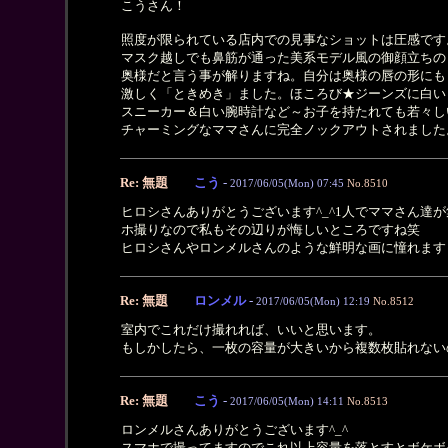
こうさん！
照度が限られている店内での見事なショットは圧感です
マスク越しでも鼻筋が通った美系モデル風の御顔立ちの
奥様だと言う事が解りますね。自分は奥様の唇の形にも
激しく「ときめき」ました。ほころび★ジーンズに白い
スニーカー＆白い腕時計など～お子を持たれても若々し
チャーミングなママさんに完全ノックアウトされました
Re: 無題
こう
-
2017/06/05(Mon) 07:45
No.8510
ヒロシさんありがとうございます^_^1人でママさん達が
ホ撮りなので私もその辺りが悔しいところですね笑
ヒロシさんやロンメルさんのような鮮明な画に憧れます
Re: 無題
ロンメル
-
2017/06/05(Mon) 12:19
No.8512
室内でこれだけ撮れれば、いいと思います。
もしかしたら、一枚の容量が大きいから複数枚貼れない
Re: 無題
こう
-
2017/06/05(Mon) 14:11
No.8513
ロンメルさんありがとうございます^_^
スマホで撮ってますのでこれ以上容量を落とすとボケボケ