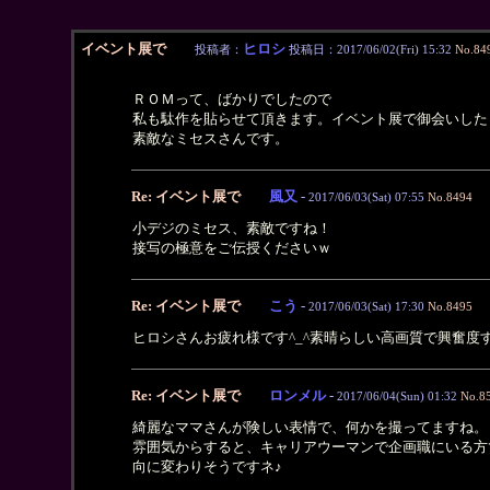
イベント展で
ヒロシ
投稿者：
投稿日：2017/06/02(Fri) 15:32
No.84
ＲＯＭって、ばかりでしたので
私も駄作を貼らせて頂きます。イベント展で御会いした
素敵なミセスさんです。
Re: イベント展で
風又
-
2017/06/03(Sat) 07:55
No.8494
小デジのミセス、素敵ですね！
接写の極意をご伝授くださいｗ
Re: イベント展で
こう
-
2017/06/03(Sat) 17:30
No.8495
ヒロシさんお疲れ様です^_^素晴らしい高画質で興奮度
Re: イベント展で
ロンメル
-
2017/06/04(Sun) 01:32
No.8
綺麗なママさんが険しい表情で、何かを撮ってますね。
雰囲気からすると、キャリアウーマンで企画職にいる方
向に変わりそうですネ♪