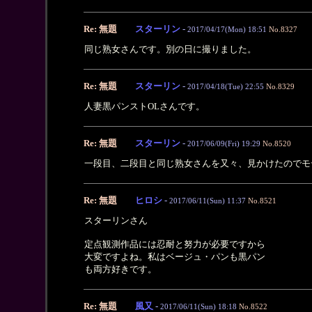
Re: 無題
スターリン
-
2017/04/17(Mon) 18:51
No.8327
同じ熟女さんです。別の日に撮りました。
Re: 無題
スターリン
-
2017/04/18(Tue) 22:55
No.8329
人妻黒パンストOLさんです。
Re: 無題
スターリン
-
2017/06/09(Fri) 19:29
No.8520
一段目、二段目と同じ熟女さんを又々、見かけたのでモデル
Re: 無題
ヒロシ
-
2017/06/11(Sun) 11:37
No.8521
スターリンさん
定点観測作品には忍耐と努力が必要ですから
大変ですよね。私はベージュ・パンも黒パン
も両方好きです。
Re: 無題
風又
-
2017/06/11(Sun) 18:18
No.8522