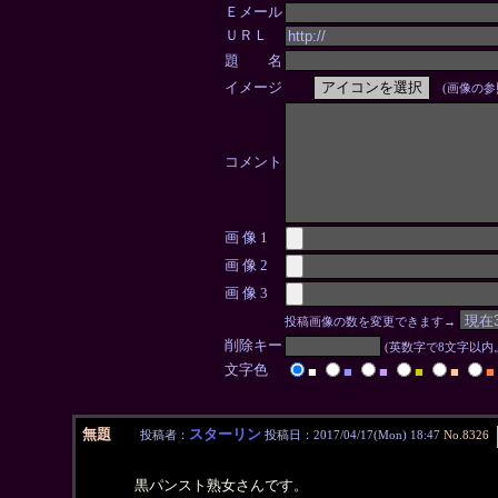
Ｅメール
ＵＲＬ
題 名
イメージ
(画像の参
コメント
画 像 1
画 像 2
画 像 3
投稿画像の数を変更できます→
削除キー
(英数字で8文字以
文字色
■
■
■
■
■
■
無題
スターリン
投稿者：
投稿日：2017/04/17(Mon) 18:47
No.8326
黒パンスト熟女さんです。