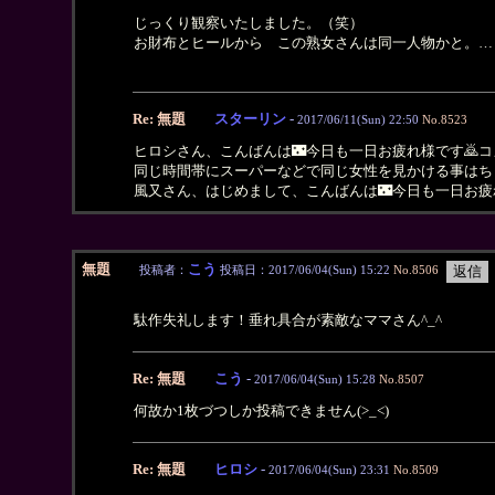
じっくり観察いたしました。（笑）
お財布とヒールから この熟女さんは同一人物かと。…
Re: 無題
スターリン
-
2017/06/11(Sun) 22:50
No.8523
ヒロシさん、こんばんは🌃今日も一日お疲れ様です🙇コメ
同じ時間帯にスーパーなどで同じ女性を見かける事はち
風又さん、はじめまして、こんばんは🌃今日も一日お疲
無題
こう
投稿者：
投稿日：2017/06/04(Sun) 15:22
No.8506
駄作失礼します！垂れ具合が素敵なママさん^_^
Re: 無題
こう
-
2017/06/04(Sun) 15:28
No.8507
何故か1枚づつしか投稿できません(>_<)
Re: 無題
ヒロシ
-
2017/06/04(Sun) 23:31
No.8509