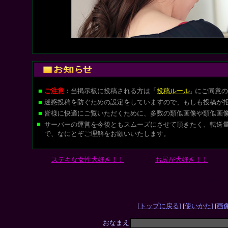
■
ご注意
：当掲示板に投稿される方は
「
投稿ルール
にご同意の
」
■
迷惑投稿を防ぐための設定をしていますので、もしも投稿が
■
皆様に快適にご覧いただくために、多数の類似画像や類似画
■
サーバーの運営を今後ともスムーズにさせて頂きたく、転送
で、なにとぞご理解をお願いいたします。
ステキな女性大好き！！
お尻が大好き！！
L-CUT
[
トップに戻る
] [
使いかた
] [
画
おなまえ