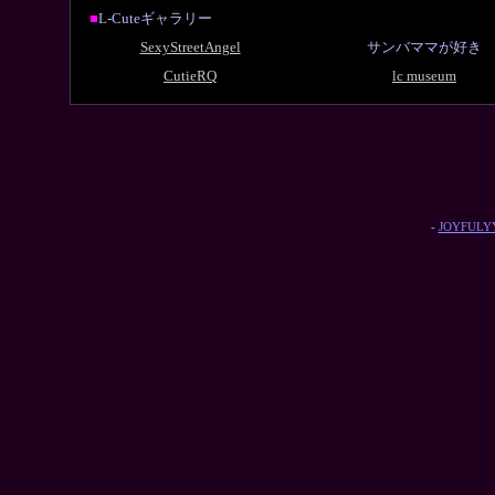
■
L-Cuteギャラリー
SexyStreetAngel
サンバママが好き
CutieRQ
lc museum
-
JOYFULYY