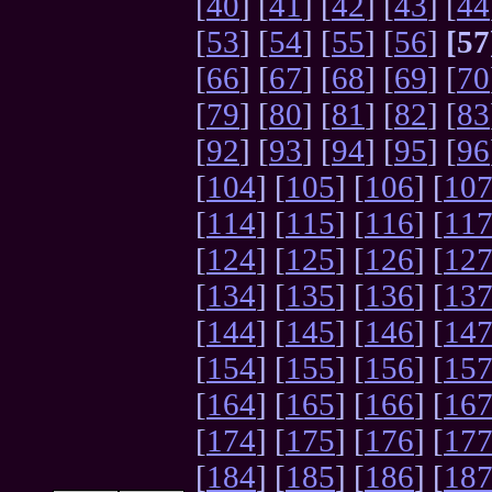
[
40
] [
41
] [
42
] [
43
] [
44
[
53
] [
54
] [
55
] [
56
]
[57
[
66
] [
67
] [
68
] [
69
] [
70
[
79
] [
80
] [
81
] [
82
] [
83
[
92
] [
93
] [
94
] [
95
] [
96
[
104
] [
105
] [
106
] [
10
[
114
] [
115
] [
116
] [
11
[
124
] [
125
] [
126
] [
12
[
134
] [
135
] [
136
] [
13
[
144
] [
145
] [
146
] [
14
[
154
] [
155
] [
156
] [
15
[
164
] [
165
] [
166
] [
16
[
174
] [
175
] [
176
] [
17
[
184
] [
185
] [
186
] [
18