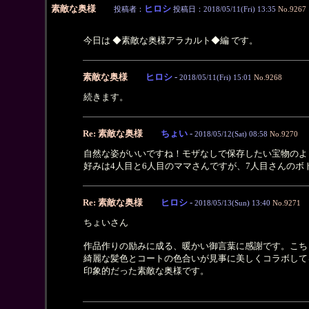
素敵な奥様
ヒロシ
投稿者：
投稿日：2018/05/11(Fri) 13:35
No.9267
今日は ◆素敵な奥様アラカルト◆編 です。
素敵な奥様
ヒロシ
-
2018/05/11(Fri) 15:01
No.9268
続きます。
Re: 素敵な奥様
ちょい
-
2018/05/12(Sat) 08:58
No.9270
自然な姿がいいですね！モザなしで保存したい宝物のよ
好みは4人目と6人目のママさんですが、7人目さんの
Re: 素敵な奥様
ヒロシ
-
2018/05/13(Sun) 13:40
No.9271
ちょいさん
作品作りの励みに成る、暖かい御言葉に感謝です。こち
綺麗な髪色とコートの色合いが見事に美しくコラボして
印象的だった素敵な奥様です。