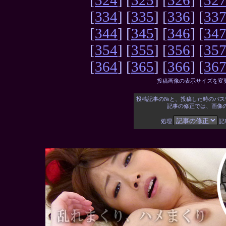
[
324
] [
325
] [
326
] [
32
[
334
] [
335
] [
336
] [
33
[
344
] [
345
] [
346
] [
34
[
354
] [
355
] [
356
] [
35
[
364
] [
365
] [
366
] [
36
投稿画像の表示サイズを変
投稿記事の№と、投稿した時のパス
記事の修正では、画像
処理
記