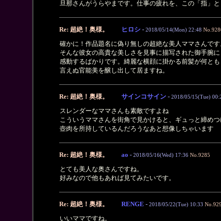
旦那さんがうらやまです。仕事の疲れを、この「指」と
Re: 超絶！奥様。
ヒロシ
-
2018/05/14(Mon) 22:48
No.928
確かに！作品題名に偽り無しの超絶な美人ママさんです
そんな彼女の高貴な美しさを見事に描写された御手腕に
感動するばかりです。綺麗な横顔に掛かる前髪が何とも
言えぬ官能美を醸し出して居ますね。
Re: 超絶！奥様。
サインコサイン
-
2018/05/15(Tue) 00:
スレンダーなママさんも素敵ですよね
こういうママさんを街角で見かけると、ギュっと締めつ
壺肉を所持しているんだろうなあと想像しちゃいます
Re: 超絶！奥様。
ao
-
2018/05/16(Wed) 17:36
No.9285
とても美人な奥さんですね。
好みなので他もあれば見てみたいです。
Re: 超絶！奥様。
RENGE
-
2018/05/22(Tue) 10:33
No.92
いいママですね。