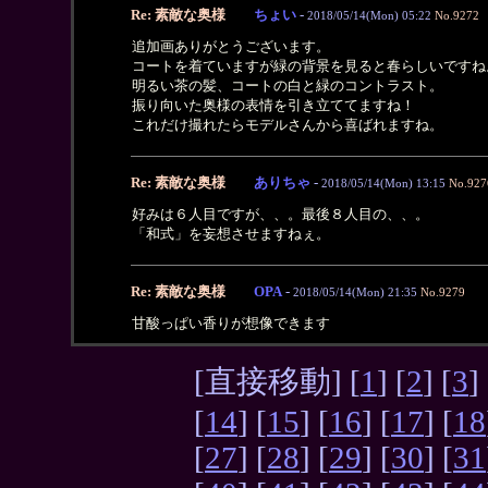
Re: 素敵な奥様
ちょい
-
2018/05/14(Mon) 05:22
No.9272
追加画ありがとうございます。
コートを着ていますが緑の背景を見ると春らしいですね
明るい茶の髪、コートの白と緑のコントラスト。
振り向いた奥様の表情を引き立ててますね！
これだけ撮れたらモデルさんから喜ばれますね。
Re: 素敵な奥様
ありちゃ
-
2018/05/14(Mon) 13:15
No.927
好みは６人目ですが、、。最後８人目の、、。
「和式」を妄想させますねぇ。
Re: 素敵な奥様
OPA
-
2018/05/14(Mon) 21:35
No.9279
甘酸っぱい香りが想像できます
[直接移動] [
1
] [
2
] [
3
] 
[
14
] [
15
] [
16
] [
17
] [
18
[
27
] [
28
] [
29
] [
30
] [
31