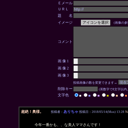
Ｅメール
ＵＲＬ
題 名
イメージ
(画像の参
コメント
画 像 1
画 像 2
画 像 3
投稿画像の数を変更できます→
削除キー
(英数字で8文字以
文字色
■
■
■
■
■
■
超絶！奥様。
ありちゃ
投稿者：
投稿日：2018/05/14(Mon) 13:28
N
今年一番かも、、な美人ママさんです！