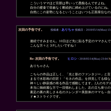
こういうママほど旦那は早いって愚痴るんですよね。
自分の蜜壷で容赦なく断続的に締め上げているのにね。
自然にこの姿勢になるということはいつも正面座位なの
次回の予告です。
ありちゃ
投稿者：
投稿日：2018/05/14(Mon) 13
連続ですみません。10日ほど先に貼る予定のママさんで
こんな方々と３Pしたいですね！
Re: 次回の予告です。
ヒロシ
-
2018/05/14(Mon) 23:04
N
ありちゃさん
こちらの作品は正しく、「光と影のファンタジー」と言
まるで水彩画の巨匠！「モネの作品」を拝見してる様な
神々しい静寂感の有る作品で感動してます。2人のモデ
本当に御綺麗な方で一目惚れしました。左の立ち座りの
素足の裏の美しさ＆右のスレンダー美肢体のママも～自
ド★ストライクです。