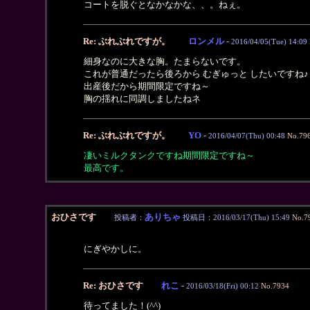
コートを脱ぐとなかなかな、、。ねぇ。
Re: ぶれぶれですが。
ロンメル
-
2016/04/05(Tue) 14:09
細身なのに大きな胸。たまらないです。
これが普通だったら後ろから むぎゅっと したいですね♪
出産後だから期間限定ですね～
胸の揺れに同調しましたねネ
Re: ぶれぶれですが。
YO
-
2016/04/07(Thu) 00:48
No.79
凄いミルクタンクですね期間限定ですね～
最高です。
おひさです
ありちゃ
投稿者：
投稿日：2016/03/17(Thu) 15:49
No.7
にぎやかしに。
Re: おひさです
れこ
-
2016/03/18(Fri) 00:12
No.7934
待ってました！(^^)