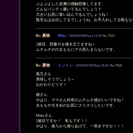
ぷよぷよした皮膚の感触想像してます。
どんなパンティ履いてるんでしょう？
大きいお尻に食い込んでるんでしょうね！
陰毛もはみ出してるでしょうね、お手入れしてる暇もな
Re: 夏物
Mike
-
2016/03/06(Sun) 12:58
No.7925
2枚目、想像力を掻き立てますね～
ムチムチのの太ももにデカ尻たまらないです。
Re: 夏物
トントン
-
2016/03/10(Thu) 16:41
No.7926
風又さん
美味しそうでしょう～
おかわりどうぞ！
婿さん
やはり、ママさん特有のムチムチ感がいいですね！
太ももや大きめのお尻にスリスリしたいです。
Mikeさん
2枚目ですか！ 私もです！！
やはり、後ろから捲りあげて、一突きですか！！！