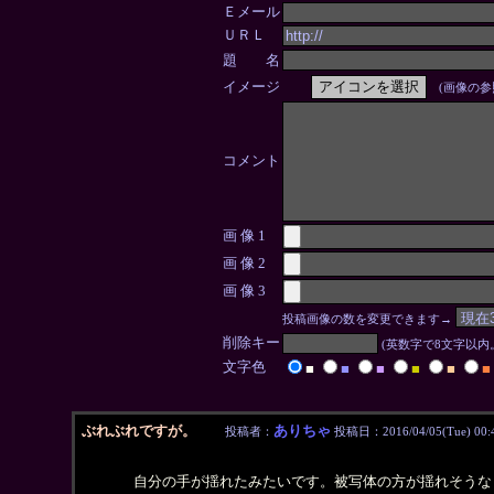
Ｅメール
ＵＲＬ
題 名
イメージ
(画像の参
コメント
画 像 1
画 像 2
画 像 3
投稿画像の数を変更できます→
削除キー
(英数字で8文字以
文字色
■
■
■
■
■
■
ぶれぶれですが。
ありちゃ
投稿者：
投稿日：2016/04/05(Tue) 00:
自分の手が揺れたみたいです。被写体の方が揺れそうな