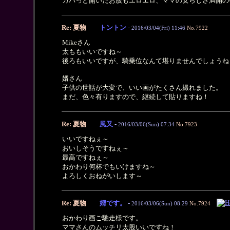
カバっと開いたお股もエロエロ、ママの女らしさ満開の
Re: 夏物
トントン
-
2016/03/04(Fri) 11:46
No.7922
Mikeさん
太ももいいですね～
後ろもいいですが、騎乗位なんて堪りませんでしょうね
婿さん
子供の世話が大変で、いい画がたくさん撮れました。
まだ、色々有りますので、継続して貼りますね！
Re: 夏物
風又
-
2016/03/06(Sun) 07:34
No.7923
いいですねぇ～
おいしそうですねぇ～
最高ですねぇ～
おかわり何杯でもいけますね～
よろしくおねがいします～
Re: 夏物
婿です。
-
2016/03/06(Sun) 08:29
No.7924
おかわり画ご馳走様です。
ママさんのムッチリ太股いいですね！