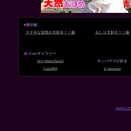
■
掲示板
ステキな女性が大好き！！板
おしり大好き！！板
■
L-Cuteギャラリー
SexyStreetAngel
サンバママが好き
CutieRQ
lc museum
-
JOYFULYY