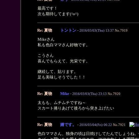
最高です！
次も期待してます(^o^)
Re: 夏物
トントン
-
2016/03/03(Thu) 13:37
No.7919
Mikeさん
私も色白ママさん好物です。
こうさん
喜んでもらえて、光栄です。
継続して、貼ります。
足も美味しそうでした！！
Re: 夏物
Mike
-
2016/03/03(Thu) 23:13
No.7920
太もも、ムチムチですね～
スカート捲りあげて後ろから突き上げたい
Re: 夏物
婿です。
-
2016/03/04(Fri) 06:22
No.7921
色白ママさん、独身の頃は日焼けしてたんでしょうね。