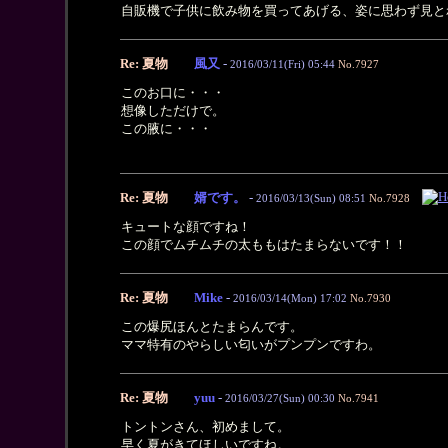
自販機で子供に飲み物を買ってあげる、姿に思わず見と
Re: 夏物
風又
-
2016/03/11(Fri) 05:44
No.7927
このお口に・・・
想像しただけで。
この腋に・・・
Re: 夏物
婿です。
-
2016/03/13(Sun) 08:51
No.7928
キュートな顔ですね！
この顔でムチムチの太ももはたまらないです！！
Re: 夏物
Mike
-
2016/03/14(Mon) 17:02
No.7930
この爆尻ほんとたまらんです。
ママ特有のやらしい匂いがプンプンですわ。
Re: 夏物
yuu
-
2016/03/27(Sun) 00:30
No.7941
トントンさん、初めまして。
早く夏がきてほしいですね。