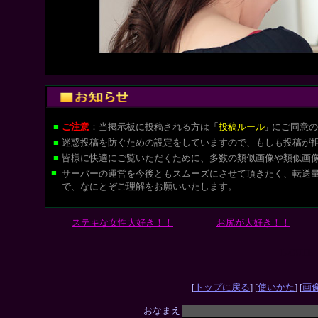
■
ご注意
：当掲示板に投稿される方は
「
投稿ルール
にご同意の
」
■
迷惑投稿を防ぐための設定をしていますので、もしも投稿が
■
皆様に快適にご覧いただくために、多数の類似画像や類似画
■
サーバーの運営を今後ともスムーズにさせて頂きたく、転送
で、なにとぞご理解をお願いいたします。
ステキな女性大好き！！
お尻が大好き！！
L-CUT
[
トップに戻る
] [
使いかた
] [
画
おなまえ