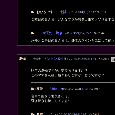
Re: おひさです
七誌
-
2016/03/18(Fri) 12:12
No.7935
２枚目の奥さま、どんなブラか想像出来てソソりますな
Re:
大玉たこ焼き
-
2016/03/29(Tue) 22:10
No.7944
意外と２番目の奥さまは、身体のラインを気にして補正
夏物
トントン
投稿者：
投稿日：2016/03/02(Wed) 17:11
No.7916
昨年の夏物ですが、需要ありますか？
このママさん画、色々ありますが、どうですか？
Re: 夏物
Mike
-
2016/03/02(Wed) 17:59
No.7917
色白で抱き心地良さそう。
引き続きお待ちしてます!
Re: 夏物
こう
-
2016/03/02(Wed) 23:51
No.7918