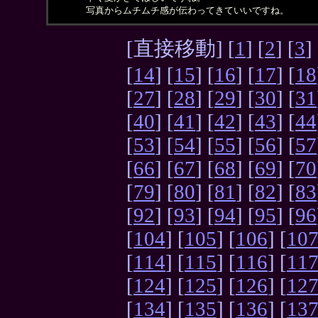
写真からムチムチ感が伝わってきていいですね。
[直接移動] [
1
] [
2
] [
3
] 
[
14
] [
15
] [
16
] [
17
] [
18
[
27
] [
28
] [
29
] [
30
] [
31
[
40
] [
41
] [
42
] [
43
] [
44
[
53
] [
54
] [
55
] [
56
] [
57
[
66
] [
67
] [
68
] [
69
] [
70
[
79
] [
80
] [
81
] [
82
] [
83
[
92
] [
93
] [
94
] [
95
] [
96
[
104
] [
105
] [
106
] [
10
[
114
] [
115
] [
116
] [
11
[
124
] [
125
] [
126
] [
12
[
134
] [
135
] [
136
] [
13